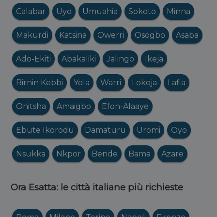
Calabar
Uyo
Umuahia
Sokoto
Minna
Makurdi
Katsina
Owerri
Osogbo
Asaba
Ado-Ekiti
Abakaliki
Jalingo
Ikeja
Birnin Kebbi
Yola
Warri
Lokoja
Lafia
Onitsha
Amaigbo
Efon-Alaaye
Ebute Ikorodu
Damaturu
Uromi
Oyo
Nsukka
Nkpor
Bende
Bama
Azare
Ora Esatta: le città italiane più richieste