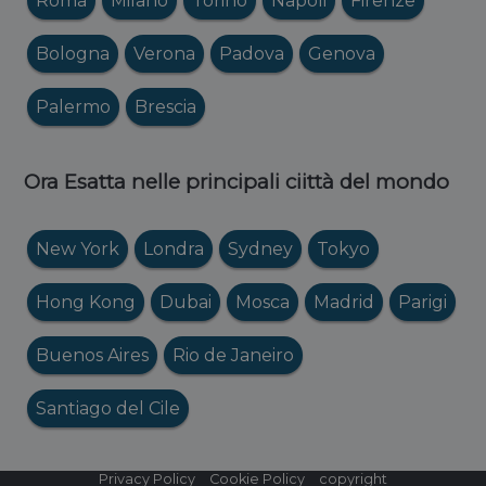
Roma
Milano
Torino
Napoli
Firenze
Bologna
Verona
Padova
Genova
Palermo
Brescia
Ora Esatta nelle principali ciittà del mondo
New York
Londra
Sydney
Tokyo
Hong Kong
Dubai
Mosca
Madrid
Parigi
Buenos Aires
Rio de Janeiro
Santiago del Cile
Privacy Policy
Cookie Policy
copyright