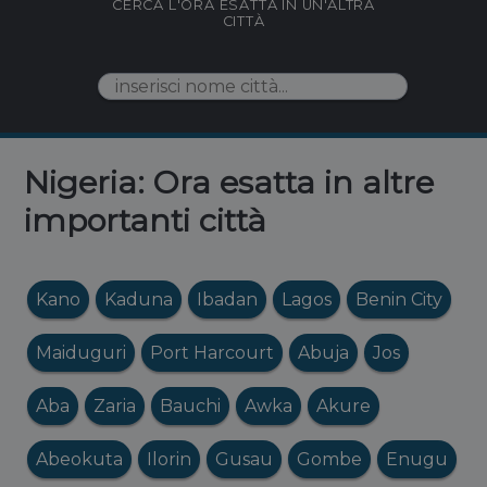
CERCA L'ORA ESATTA IN UN'ALTRA
CITTÀ
Nigeria: Ora esatta in altre
importanti città
Kano
Kaduna
Ibadan
Lagos
Benin City
Maiduguri
Port Harcourt
Abuja
Jos
Aba
Zaria
Bauchi
Awka
Akure
Abeokuta
Ilorin
Gusau
Gombe
Enugu