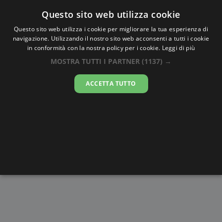
Oraesatta
.co
Questo sito web utilizza cookie
Questo sito web utilizza i cookie per migliorare la tua esperienza di
navigazione. Utilizzando il nostro sito web acconsenti a tutti i cookie
Ora Esatta
Kaduna
in conformità con la nostra policy per i cookie.
Leggi di più
MOSTRA TUTTI I PARTNER
(1137) →
00:32:25
ACCETTA TUTTO
sabato 8 agosto 2026
Alba e
Disegni da
Fasi lunari
Cronometro
Tramonto
colorare