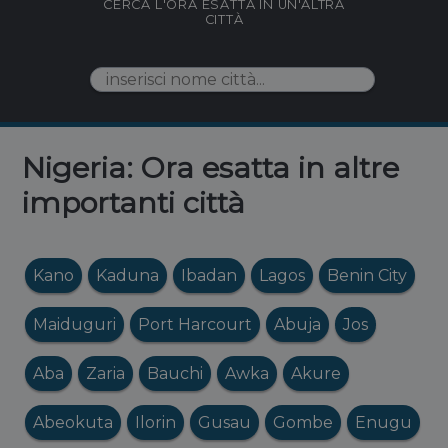
CERCA L'ORA ESATTA IN UN'ALTRA
CITTÀ
Nigeria: Ora esatta in altre
importanti città
Kano
Kaduna
Ibadan
Lagos
Benin City
Maiduguri
Port Harcourt
Abuja
Jos
Aba
Zaria
Bauchi
Awka
Akure
Abeokuta
Ilorin
Gusau
Gombe
Enugu