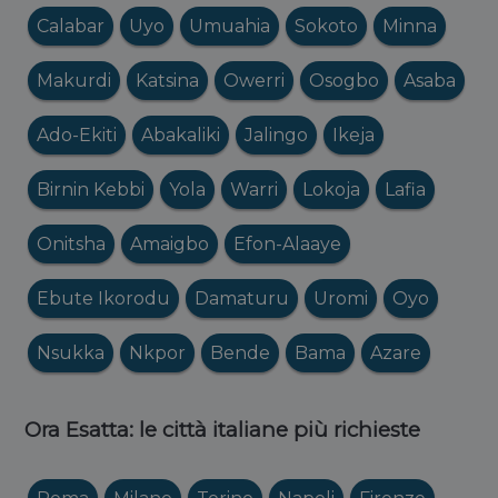
Calabar
Uyo
Umuahia
Sokoto
Minna
Makurdi
Katsina
Owerri
Osogbo
Asaba
Ado-Ekiti
Abakaliki
Jalingo
Ikeja
Birnin Kebbi
Yola
Warri
Lokoja
Lafia
Onitsha
Amaigbo
Efon-Alaaye
Ebute Ikorodu
Damaturu
Uromi
Oyo
Nsukka
Nkpor
Bende
Bama
Azare
Ora Esatta: le città italiane più richieste