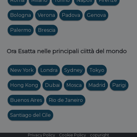
Roma
Milano
Torino
Napoli
Firenze
Bologna
Verona
Padova
Genova
Palermo
Brescia
Ora Esatta nelle principali ciittà del mondo
New York
Londra
Sydney
Tokyo
Hong Kong
Dubai
Mosca
Madrid
Parigi
Buenos Aires
Rio de Janeiro
Santiago del Cile
Privacy Policy
Cookie Policy
copyright