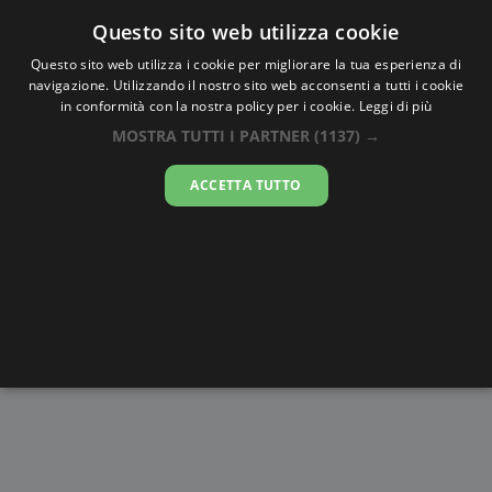
Oraesatta
.co
Questo sito web utilizza cookie
Questo sito web utilizza i cookie per migliorare la tua esperienza di
navigazione. Utilizzando il nostro sito web acconsenti a tutti i cookie
Ora Esatta
Gombe
in conformità con la nostra policy per i cookie.
Leggi di più
MOSTRA TUTTI I PARTNER
(1137) →
22:52:10
ACCETTA TUTTO
venerdì 7 agosto 2026
Alba e
Disegni da
Fasi lunari
Cronometro
Tramonto
colorare