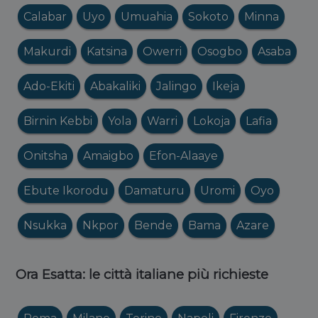
Calabar
Uyo
Umuahia
Sokoto
Minna
Makurdi
Katsina
Owerri
Osogbo
Asaba
Ado-Ekiti
Abakaliki
Jalingo
Ikeja
Birnin Kebbi
Yola
Warri
Lokoja
Lafia
Onitsha
Amaigbo
Efon-Alaaye
Ebute Ikorodu
Damaturu
Uromi
Oyo
Nsukka
Nkpor
Bende
Bama
Azare
Ora Esatta: le città italiane più richieste