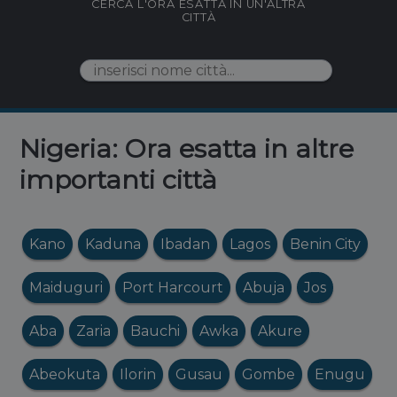
CERCA L'ORA ESATTA IN UN'ALTRA
CITTÀ
Nigeria: Ora esatta in altre
importanti città
Kano
Kaduna
Ibadan
Lagos
Benin City
Maiduguri
Port Harcourt
Abuja
Jos
Aba
Zaria
Bauchi
Awka
Akure
Abeokuta
Ilorin
Gusau
Gombe
Enugu