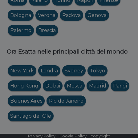
Roma
Milano
Torino
Napoli
Firenze
Bologna
Verona
Padova
Genova
Palermo
Brescia
Ora Esatta nelle principali ciittà del mondo
New York
Londra
Sydney
Tokyo
Hong Kong
Dubai
Mosca
Madrid
Parigi
Buenos Aires
Rio de Janeiro
Santiago del Cile
Privacy Policy
Cookie Policy
copyright