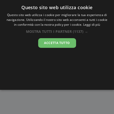
Oraesatta
.co
Questo sito web utilizza cookie
Questo sito web utilizza i cookie per migliorare la tua esperienza di
navigazione. Utilizzando il nostro sito web acconsenti a tutti i cookie
Ora Esatta
Oyo
in conformità con la nostra policy per i cookie.
Leggi di più
MOSTRA TUTTI I PARTNER
(1137) →
09:43:40
ACCETTA TUTTO
sabato 8 agosto 2026
Alba e
Disegni da
Fasi lunari
Cronometro
Tramonto
colorare