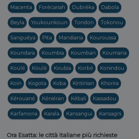
Macenta
Forécariah
Dubréka
Dabola
Beyla
Youkounkoun
Tondon
Tokonou
Sanguéya
Pita
Mandiana
Kouroussa
Koundara
Koumbia
Koumban
Koumana
Koulé
Koulé
Koubia
Korbé
Konindou
Koïn
Kogota
Koba
Kintinian
Khorira
Kérouané
Kéniéran
Kébali
Kassadou
Karfamoria
Karala
Kansangui
Kansagni
Ora Esatta: le città italiane più richieste