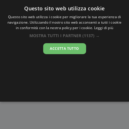
Oraesatta
.co
Questo sito web utilizza cookie
Questo sito web utilizza i cookie per migliorare la tua esperienza di
navigazione. Utilizzando il nostro sito web acconsenti a tutti i cookie
Ora Esatta
Faranah
in conformità con la nostra policy per i cookie.
Leggi di più
MOSTRA TUTTI I PARTNER
(1137) →
21:35:40
ACCETTA TUTTO
venerdì 7 agosto 2026
Alba e
Disegni da
Fasi lunari
Cronometro
Tramonto
colorare