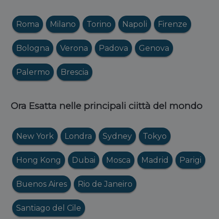
Roma
Milano
Torino
Napoli
Firenze
Bologna
Verona
Padova
Genova
Palermo
Brescia
Ora Esatta nelle principali ciittà del mondo
New York
Londra
Sydney
Tokyo
Hong Kong
Dubai
Mosca
Madrid
Parigi
Buenos Aires
Rio de Janeiro
Santiago del Cile