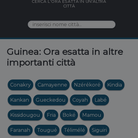
CERCA L'ORA ESATTA IN UN'ALTRA
CITTÀ
Guinea: Ora esatta in altre
importanti città
Conakry
Camayenne
Nzérékoré
Kindia
Kankan
Gueckedou
Coyah
Labé
Kissidougou
Fria
Boké
Mamou
Faranah
Tougué
Télimélé
Siguiri