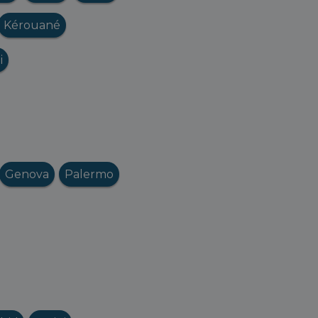
Kérouané
i
Genova
Palermo