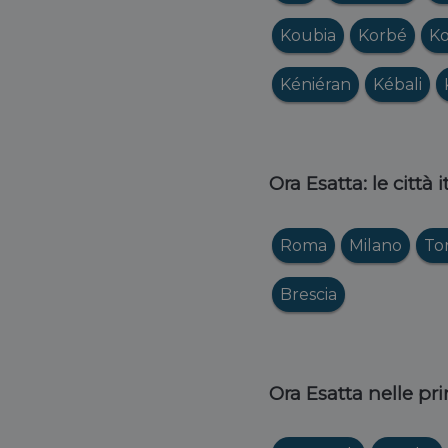
Koubia
Korbé
K
Kéniéran
Kébali
Ora Esatta: le città 
Roma
Milano
To
Brescia
Ora Esatta nelle pri