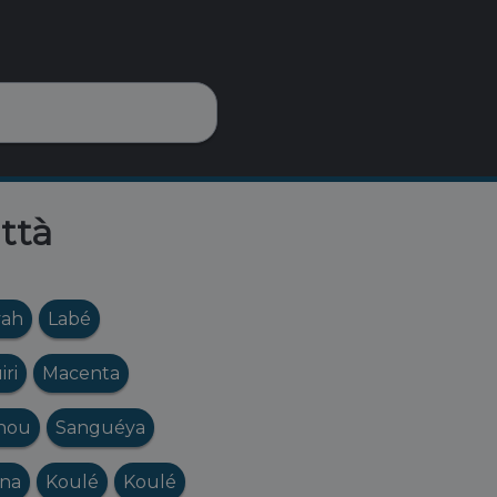
ittà
yah
Labé
iri
Macenta
nou
Sanguéya
na
Koulé
Koulé