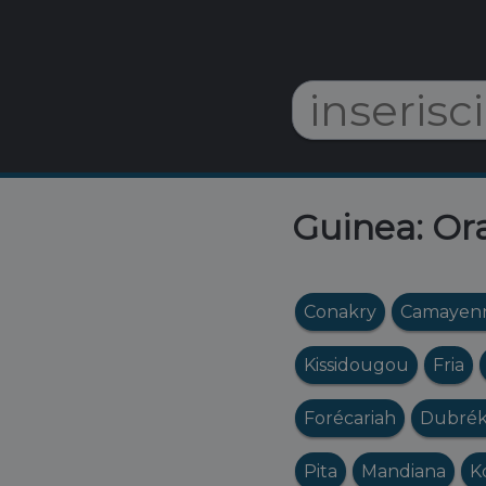
Guinea: Ora
Conakry
Camayen
Kissidougou
Fria
Forécariah
Dubré
Pita
Mandiana
K