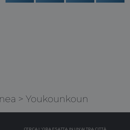
nea
>
Youkounkoun
CERCA L'ORA ESATTA IN UN'ALTRA CITTÀ