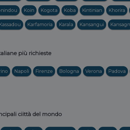
onindou
Koïn
Kogota
Koba
Kintinian
Khorira
Kassadou
Karfamoria
Karala
Kansangui
Kansagn
italiane più richieste
rino
Napoli
Firenze
Bologna
Verona
Padova
ncipali ciittà del mondo