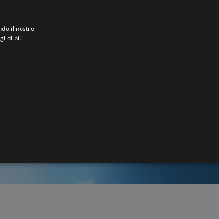
ndo il nostro
gi di più
oun
9