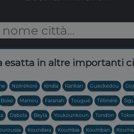
 esatta in altre importanti c
ne
Nzérékoré
Kindia
Kankan
Gueckedou
Co
Boké
Mamou
Faranah
Tougué
Télimélé
Sigu
ka
Dabola
Beyla
Youkounkoun
Tondon
Toko
ouroussa
Koundara
Koumbia
Koumban
Kouma