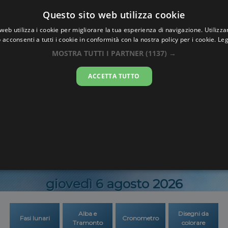
Oraesatta
Questo sito web utilizza cookie
.co
web utilizza i cookie per migliorare la tua esperienza di navigazione. Utilizza
 acconsenti a tutti i cookie in conformità con la nostra policy per i cookie.
Leg
 Esatta
Youkounk
MOSTRA TUTTI I PARTNER
(1137) →
ACCETTA TUTTO
10:52:0
giovedì 6 agosto 2026
Alba e
Disegni da
Fasi lunari
Cronometro
Tramonto
colorare