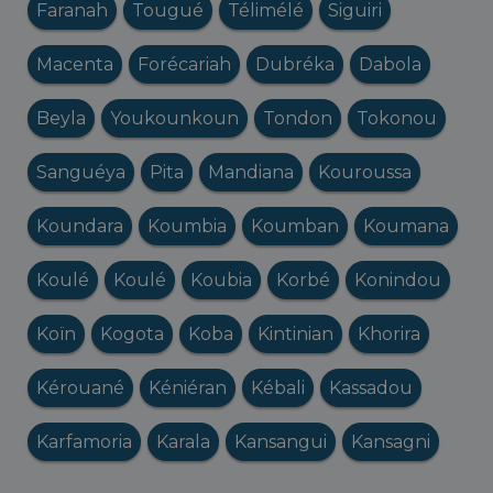
Faranah
Tougué
Télimélé
Siguiri
Macenta
Forécariah
Dubréka
Dabola
Beyla
Youkounkoun
Tondon
Tokonou
Sanguéya
Pita
Mandiana
Kouroussa
Koundara
Koumbia
Koumban
Koumana
Koulé
Koulé
Koubia
Korbé
Konindou
Koïn
Kogota
Koba
Kintinian
Khorira
Kérouané
Kéniéran
Kébali
Kassadou
Karfamoria
Karala
Kansangui
Kansagni