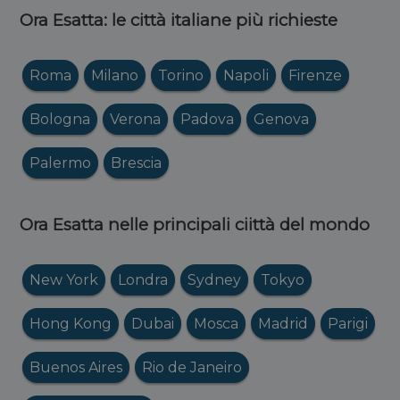
Ora Esatta: le città italiane più richieste
Roma
Milano
Torino
Napoli
Firenze
Bologna
Verona
Padova
Genova
Palermo
Brescia
Ora Esatta nelle principali ciittà del mondo
New York
Londra
Sydney
Tokyo
Hong Kong
Dubai
Mosca
Madrid
Parigi
Buenos Aires
Rio de Janeiro