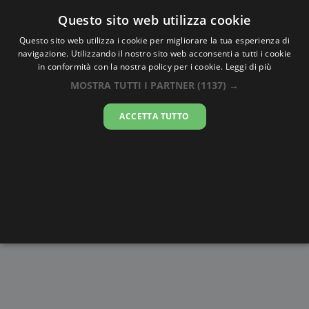
Oraesatta
.co
Questo sito web utilizza cookie
Questo sito web utilizza i cookie per migliorare la tua esperienza di
navigazione. Utilizzando il nostro sito web acconsenti a tutti i cookie
Ora Esatta
Kissidougou
in conformità con la nostra policy per i cookie.
Leggi di più
MOSTRA TUTTI I PARTNER
(1137) →
14:06:17
ACCETTA TUTTO
sabato 8 agosto 2026
Alba e
Disegni da
Fasi lunari
Cronometro
Tramonto
colorare