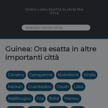
CERCA L'ORA ESATTA IN UN'ALTRA
CITTÀ
Guinea: Ora esatta in altre
importanti città
Conakry
Camayenne
Nzérékoré
Kindia
Kankan
Gueckedou
Coyah
Labé
Kissidougou
Fria
Boké
Mamou