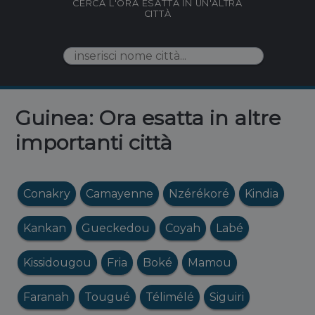
CERCA L'ORA ESATTA IN UN'ALTRA
CITTÀ
Guinea: Ora esatta in altre
importanti città
Conakry
Camayenne
Nzérékoré
Kindia
Kankan
Gueckedou
Coyah
Labé
Kissidougou
Fria
Boké
Mamou
Faranah
Tougué
Télimélé
Siguiri