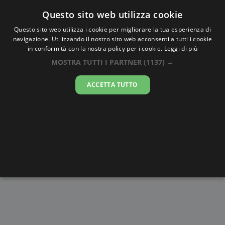
Oraesatta
.co
Questo sito web utilizza cookie
Questo sito web utilizza i cookie per migliorare la tua esperienza di
navigazione. Utilizzando il nostro sito web acconsenti a tutti i cookie
Ora Esatta
Karala
in conformità con la nostra policy per i cookie.
Leggi di più
MOSTRA TUTTI I PARTNER
(1137) →
17:01:04
ACCETTA TUTTO
giovedì 6 agosto 2026
Alba e
Disegni da
Fasi lunari
Cronometro
Tramonto
colorare