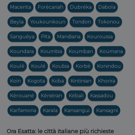
Macenta
Forécariah
Dubréka
Dabola
Beyla
Youkounkoun
Tondon
Tokonou
Sanguéya
Pita
Mandiana
Kouroussa
Koundara
Koumbia
Koumban
Koumana
Koulé
Koulé
Koubia
Korbé
Konindou
Koïn
Kogota
Koba
Kintinian
Khorira
Kérouané
Kéniéran
Kébali
Kassadou
Karfamoria
Karala
Kansangui
Kansagni
Ora Esatta: le città italiane più richieste