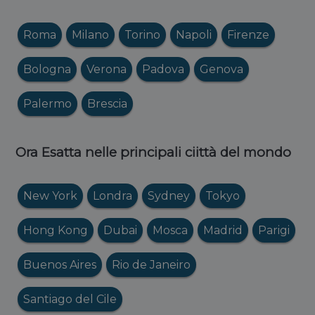
Roma
Milano
Torino
Napoli
Firenze
Bologna
Verona
Padova
Genova
Palermo
Brescia
Ora Esatta nelle principali ciittà del mondo
New York
Londra
Sydney
Tokyo
Hong Kong
Dubai
Mosca
Madrid
Parigi
Buenos Aires
Rio de Janeiro
Santiago del Cile