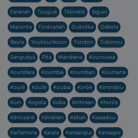
Faranah
Tougué
Télimélé
Siguiri
Macenta
Forécariah
Dubréka
Dabola
Beyla
Youkounkoun
Tondon
Tokonou
Sanguéya
Pita
Mandiana
Kouroussa
Koundara
Koumbia
Koumban
Koumana
Koulé
Koulé
Koubia
Korbé
Konindou
Koïn
Kogota
Koba
Kintinian
Khorira
Kérouané
Kéniéran
Kébali
Kassadou
Karfamoria
Karala
Kansangui
Kansagni