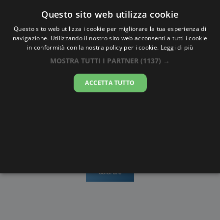
Oraesatta
.co
Questo sito web utilizza cookie
Questo sito web utilizza i cookie per migliorare la tua esperienza di
navigazione. Utilizzando il nostro sito web acconsenti a tutti i cookie
Ora Esatta
Mamou
in conformità con la nostra policy per i cookie.
Leggi di più
MOSTRA TUTTI I PARTNER
(1137) →
15:28:53
ACCETTA TUTTO
domenica 9 agosto 2026
Mappe e
Alba e
Calendari
Cronometro
stradario
Tramonto
Disegni da
colorare