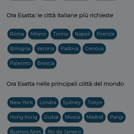
Ora Esatta: le città italiane più richieste
Roma
Milano
Torino
Napoli
Firenze
Bologna
Verona
Padova
Genova
Palermo
Brescia
Ora Esatta nelle principali ciittà del mondo
New York
Londra
Sydney
Tokyo
Hong Kong
Dubai
Mosca
Madrid
Parigi
Buenos Aires
Rio de Janeiro