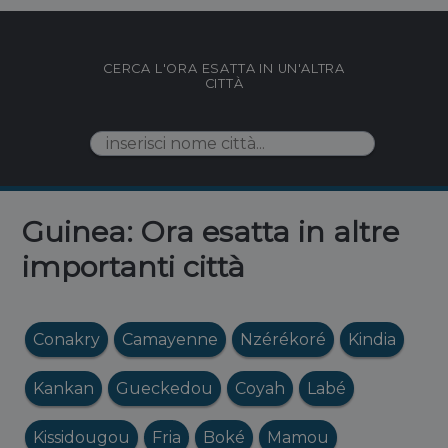
CERCA L'ORA ESATTA IN UN'ALTRA
CITTÀ
Guinea: Ora esatta in altre
importanti città
Conakry
Camayenne
Nzérékoré
Kindia
Kankan
Gueckedou
Coyah
Labé
Kissidougou
Fria
Boké
Mamou