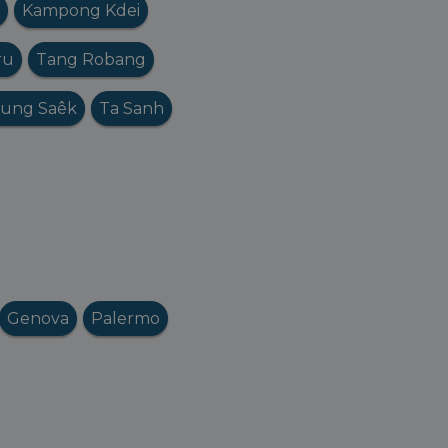
Kampong Kdei
ru
Tang Robang
eung Saêk
Ta Sanh
Genova
Palermo