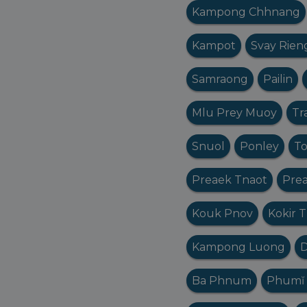
Kampong Chhnang
Kampot
Svay Rien
Samraong
Pailin
Mlu Prey Muoy
Tr
Snuol
Ponley
To
Preaek Tnaot
Prea
Kouk Pnov
Kokir 
Kampong Luong
D
Ba Phnum
Phumĭ 