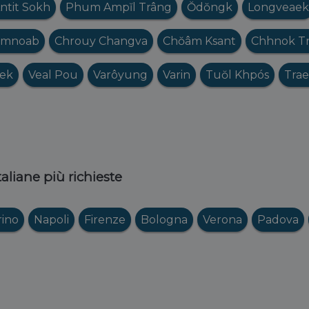
ntit Sokh
Phum Ampĭl Trâng
Ŏdŏngk
Longveaek
mnoab
Chrouy Changva
Chŏâm Ksant
Chhnok T
ek
Veal Pou
Varôyung
Varin
Tuŏl Khpós
Tra
italiane più richieste
rino
Napoli
Firenze
Bologna
Verona
Padova