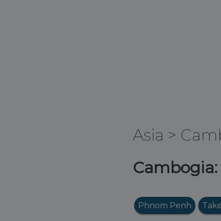
Asia
>
Cam
Cambogia: O
Phnom Penh
Tak