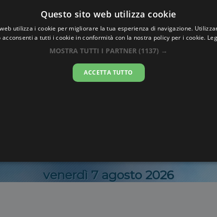
Oraesatta
Questo sito web utilizza cookie
.co
web utilizza i cookie per migliorare la tua esperienza di navigazione. Utilizza
 acconsenti a tutti i cookie in conformità con la nostra policy per i cookie.
Leg
ra Esatta
Cambog
MOSTRA TUTTI I PARTNER
(1137) →
ACCETTA TUTTO
20:30:4
venerdì 7 agosto 2026