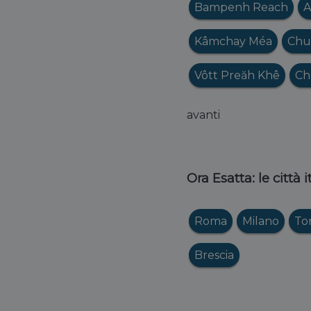
Bampenh Reach
A
Kâmchay Méa
Chu
Vôtt Preăh Khê
Ch
avanti
Ora Esatta: le città 
Roma
Milano
To
Brescia