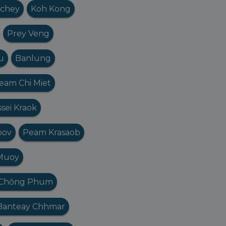
chey
Koh Kong
Prey Veng
u
Banlung
eam Chi Miet
sei Kraok
pov
Peam Krasaob
Muoy
Chŏng Phum
Banteay Chhmar