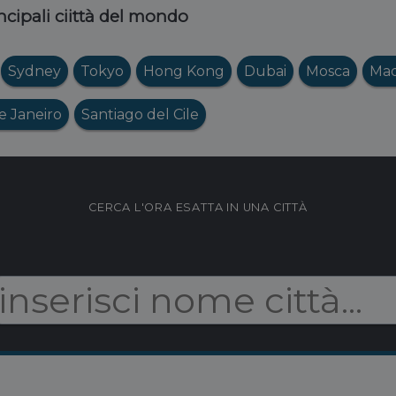
ncipali ciittà del mondo
Sydney
Tokyo
Hong Kong
Dubai
Mosca
Mad
e Janeiro
Santiago del Cile
CERCA L'ORA ESATTA IN UNA CITTÀ