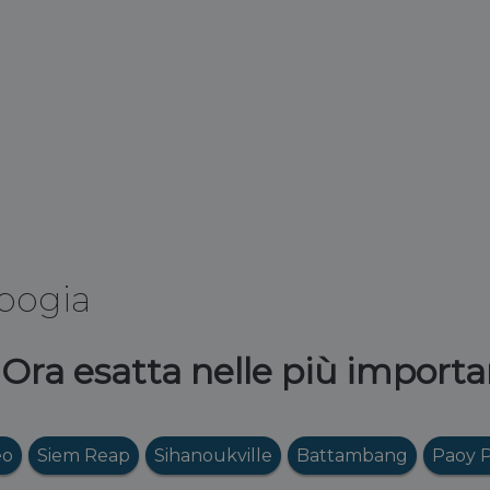
bogia
ra esatta nelle più importan
eo
Siem Reap
Sihanoukville
Battambang
Paoy 