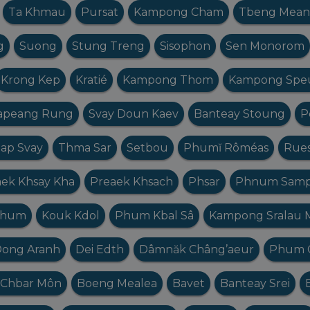
Ta Khmau
Pursat
Kampong Cham
Tbeng Mean
g
Suong
Stung Treng
Sisophon
Sen Monorom
Krong Kep
Kratié
Kampong Thom
Kampong Spe
apeang Rung
Svay Doun Kaev
Banteay Stoung
P
ap Svay
Thma Sar
Setbou
Phumĭ Rôméas
Rues
ek Khsay Kha
Preaek Khsach
Phsar
Phnum Sam
Thum
Kouk Kdol
Phum Kbal Sâ
Kampong Sralau 
ong Aranh
Dei Edth
Dâmnăk Châng’aeur
Phum 
Chbar Môn
Boeng Mealea
Bavet
Banteay Srei