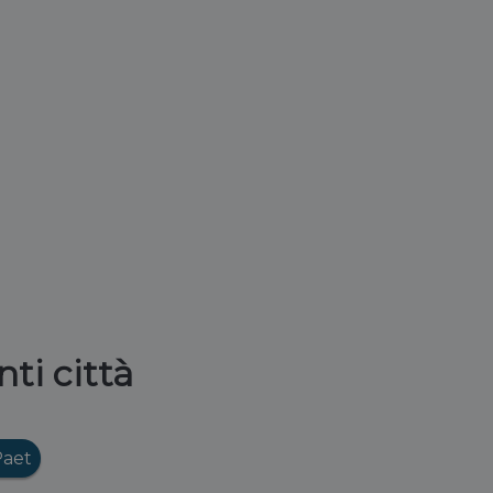
ti città
Paet