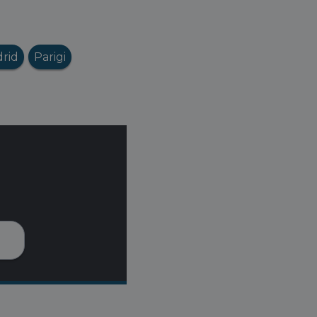
rid
Parigi