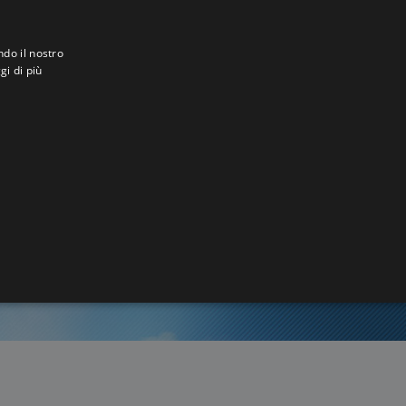
ndo il nostro
gi di più
ia
7