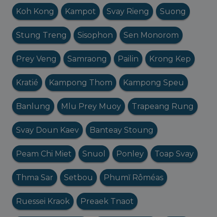
Koh Kong
Kampot
Svay Rieng
Suong
Stung Treng
Sisophon
Sen Monorom
Prey Veng
Samraong
Pailin
Krong Kep
Kratié
Kampong Thom
Kampong Speu
Banlung
Mlu Prey Muoy
Trapeang Rung
Svay Doun Kaev
Banteay Stoung
Peam Chi Miet
Snuol
Ponley
Toap Svay
Thma Sar
Setbou
Phumĭ Rôméas
Ruessei Kraok
Preaek Tnaot