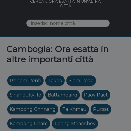
CERCA L'ORA ESATTA IN UN'ALTRA
CITTÀ
Cambogia: Ora esatta in
altre importanti città
Phnom Penh
Takeo
Siem Reap
Sihanoukville
Battambang
Paoy Paet
Kampong Chhnang
Ta Khmau
Pursat
Kampong Cham
Tbeng Meanchey