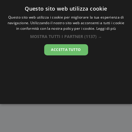
Oraesatta
.co
Questo sito web utilizza cookie
Questo sito web utilizza i cookie per migliorare la tua esperienza di
navigazione. Utilizzando il nostro sito web acconsenti a tutti i cookie
Ora Esatta
Suong
in conformità con la nostra policy per i cookie.
Leggi di più
MOSTRA TUTTI I PARTNER
(1137) →
13:09:49
ACCETTA TUTTO
domenica 9 agosto 2026
Alba e
Disegni da
Fasi lunari
Cronometro
Tramonto
colorare