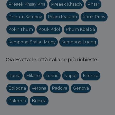
Preaek Khsay Kha
Preaek Khsach
Phsar
Phnum Sampov
Peam Krasaob
Kouk Pnov
Kokir Thum
Kouk Kdol
Phum Kbal Sâ
Kampong Sralau Muoy
Kampong Luong
Ora Esatta: le città italiane più richieste
Roma
Milano
Torino
Napoli
Firenze
Bologna
Verona
Padova
Genova
Palermo
Brescia