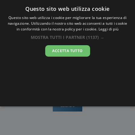
Oraesatta
.co
Questo sito web utilizza cookie
Questo sito web utilizza i cookie per migliorare la tua esperienza di
navigazione. Utilizzando il nostro sito web acconsenti a tutti i cookie
Ora Esatta
Prey Veng
in conformità con la nostra policy per i cookie.
Leggi di più
MOSTRA TUTTI I PARTNER
(1137) →
16:28:53
ACCETTA TUTTO
domenica 9 agosto 2026
Mappe e
Alba e
Calendari
Cronometro
stradario
Tramonto
Disegni da
colorare