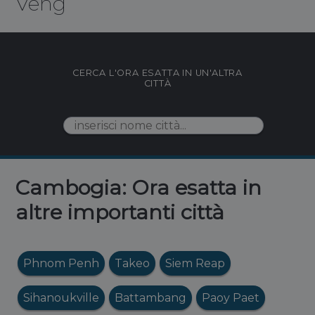
Veng
CERCA L'ORA ESATTA IN UN'ALTRA
CITTÀ
Cambogia: Ora esatta in
altre importanti città
Phnom Penh
Takeo
Siem Reap
Sihanoukville
Battambang
Paoy Paet