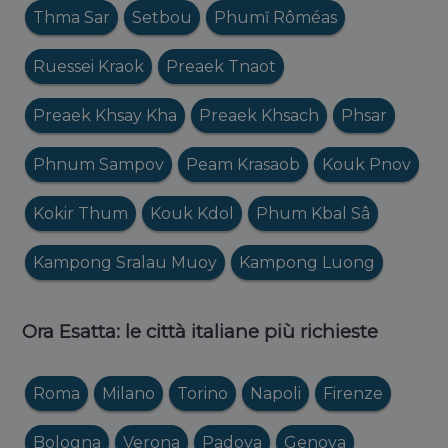
Thma Sar
Setbou
Phumĭ Rôméas
Ruessei Kraok
Preaek Tnaot
Preaek Khsay Kha
Preaek Khsach
Phsar
Phnum Sampov
Peam Krasaob
Kouk Pnov
Kokir Thum
Kouk Kdol
Phum Kbal Sâ
Kampong Sralau Muoy
Kampong Luong
Ora Esatta: le città italiane più richieste
Roma
Milano
Torino
Napoli
Firenze
Bologna
Verona
Padova
Genova