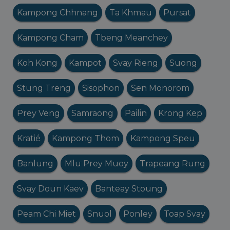
Kampong Chhnang
Ta Khmau
Pursat
Kampong Cham
Tbeng Meanchey
Koh Kong
Kampot
Svay Rieng
Suong
Stung Treng
Sisophon
Sen Monorom
Prey Veng
Samraong
Pailin
Krong Kep
Kratié
Kampong Thom
Kampong Speu
Banlung
Mlu Prey Muoy
Trapeang Rung
Svay Doun Kaev
Banteay Stoung
Peam Chi Miet
Snuol
Ponley
Toap Svay