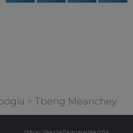
bogia
>
Tbeng Meanchey
CERCA L'ORA ESATTA IN UN'ALTRA CITTÀ