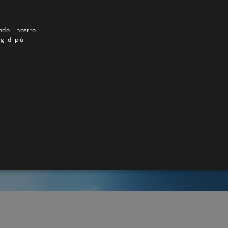
ndo il nostro
gi di più
nchey
1