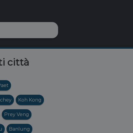
i città
Paet
chey
Koh Kong
Prey Veng
u
Banlung