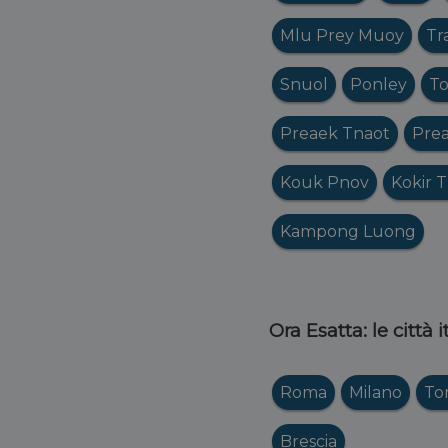
Mlu Prey Muoy
Tr
Snuol
Ponley
To
Preaek Tnaot
Prea
Kouk Pnov
Kokir 
Kampong Luong
Ora Esatta: le città 
Roma
Milano
To
Brescia