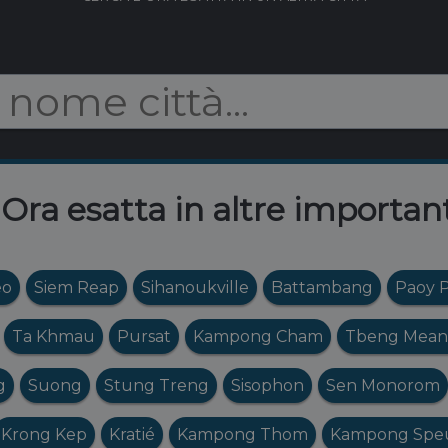
ra esatta in altre important
eo
Siem Reap
Sihanoukville
Battambang
Paoy 
Ta Khmau
Pursat
Kampong Cham
Tbeng Mean
g
Suong
Stung Treng
Sisophon
Sen Monorom
Krong Kep
Kratié
Kampong Thom
Kampong Spe