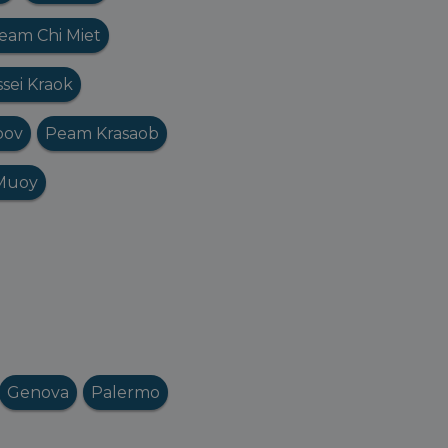
eam Chi Miet
sei Kraok
pov
Peam Krasaob
Muoy
Genova
Palermo