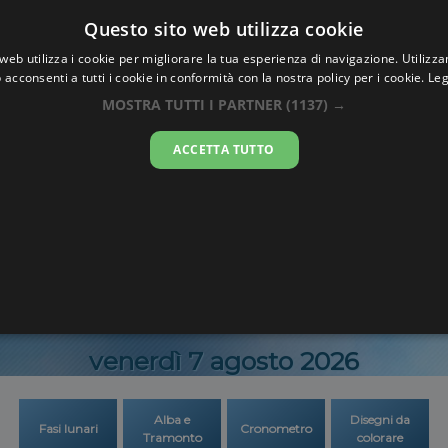
Oraesatta
Questo sito web utilizza cookie
.co
web utilizza i cookie per migliorare la tua esperienza di navigazione. Utilizza
 acconsenti a tutti i cookie in conformità con la nostra policy per i cookie.
Leg
Esatta
Tbeng Mea
MOSTRA TUTTI I PARTNER
(1137) →
ACCETTA TUTTO
19:26:5
venerdì 7 agosto 2026
Alba e
Disegni da
Fasi lunari
Cronometro
Tramonto
colorare