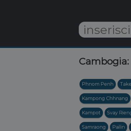
Cambogia: O
Phnom Penh
Tak
Kampong Chhnang
Kampot
Svay Rien
Samraong
Pailin