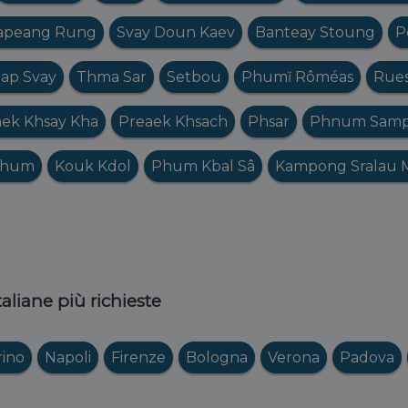
apeang Rung
Svay Doun Kaev
Banteay Stoung
P
ap Svay
Thma Sar
Setbou
Phumĭ Rôméas
Rues
ek Khsay Kha
Preaek Khsach
Phsar
Phnum Sam
Thum
Kouk Kdol
Phum Kbal Sâ
Kampong Sralau 
italiane più richieste
rino
Napoli
Firenze
Bologna
Verona
Padova