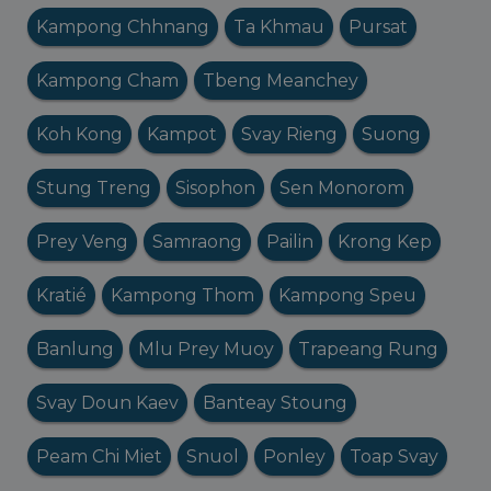
Kampong Chhnang
Ta Khmau
Pursat
Kampong Cham
Tbeng Meanchey
Koh Kong
Kampot
Svay Rieng
Suong
Stung Treng
Sisophon
Sen Monorom
Prey Veng
Samraong
Pailin
Krong Kep
Kratié
Kampong Thom
Kampong Speu
Banlung
Mlu Prey Muoy
Trapeang Rung
Svay Doun Kaev
Banteay Stoung
Peam Chi Miet
Snuol
Ponley
Toap Svay