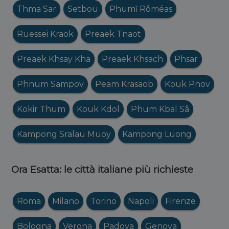
Thma Sar
Setbou
Phumĭ Rôméas
Ruessei Kraok
Preaek Tnaot
Preaek Khsay Kha
Preaek Khsach
Phsar
Phnum Sampov
Peam Krasaob
Kouk Pnov
Kokir Thum
Kouk Kdol
Phum Kbal Sâ
Kampong Sralau Muoy
Kampong Luong
Ora Esatta: le città italiane più richieste
Roma
Milano
Torino
Napoli
Firenze
Bologna
Verona
Padova
Genova