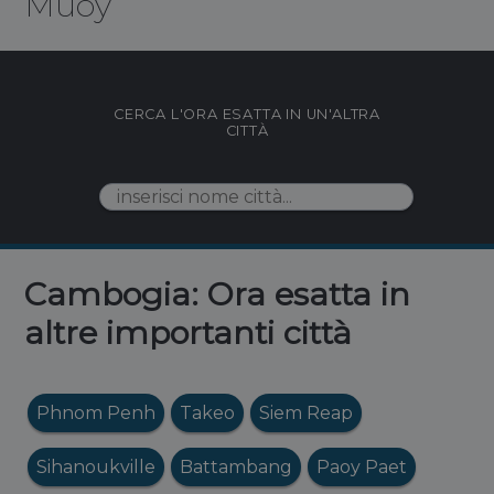
Muoy
CERCA L'ORA ESATTA IN UN'ALTRA
CITTÀ
Cambogia: Ora esatta in
altre importanti città
Phnom Penh
Takeo
Siem Reap
Sihanoukville
Battambang
Paoy Paet