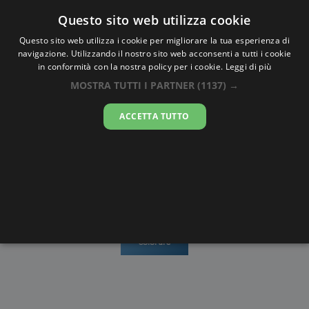
Oraesatta
.co
Questo sito web utilizza cookie
Questo sito web utilizza i cookie per migliorare la tua esperienza di
navigazione. Utilizzando il nostro sito web acconsenti a tutti i cookie
Ora Esatta
Mlu Prey Muoy
in conformità con la nostra policy per i cookie.
Leggi di più
MOSTRA TUTTI I PARTNER
(1137) →
23:06:13
ACCETTA TUTTO
domenica 9 agosto 2026
Mappe e
Alba e
Calendari
Cronometro
stradario
Tramonto
Disegni da
colorare