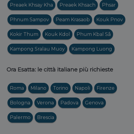
Preaek Khsay Kha
Preaek Khsach
Phsar
Phnum Sampov
Peam Krasaob
Kouk Pnov
Kokir Thum
Kouk Kdol
Phum Kbal Sâ
Kampong Sralau Muoy
Kampong Luong
Ora Esatta: le città italiane più richieste
Roma
Milano
Torino
Napoli
Firenze
Bologna
Verona
Padova
Genova
Palermo
Brescia