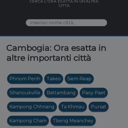
CERCA L'ORA ESATTA IN UN'ALTRA
CITTÀ
Cambogia: Ora esatta in
altre importanti città
Phnom Penh
Takeo
Siem Reap
Sihanoukville
Battambang
Paoy Paet
Kampong Chhnang
Ta Khmau
Pursat
Kampong Cham
Tbeng Meanchey