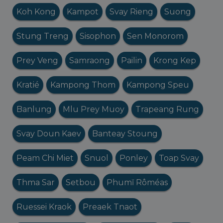
Koh Kong
Kampot
Svay Rieng
Suong
Stung Treng
Sisophon
Sen Monorom
Prey Veng
Samraong
Pailin
Krong Kep
Kratié
Kampong Thom
Kampong Speu
Banlung
Mlu Prey Muoy
Trapeang Rung
Svay Doun Kaev
Banteay Stoung
Peam Chi Miet
Snuol
Ponley
Toap Svay
Thma Sar
Setbou
Phumĭ Rôméas
Ruessei Kraok
Preaek Tnaot