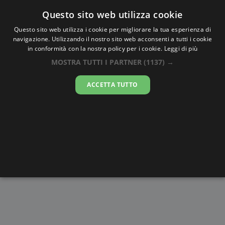
Oraesatta
.co
Questo sito web utilizza cookie
Questo sito web utilizza i cookie per migliorare la tua esperienza di
navigazione. Utilizzando il nostro sito web acconsenti a tutti i cookie
Ora Esatta
Koh Kong
in conformità con la nostra policy per i cookie.
Leggi di più
MOSTRA TUTTI I PARTNER
(1137) →
15:33:44
ACCETTA TUTTO
venerdì 7 agosto 2026
Alba e
Disegni da
Fasi lunari
Cronometro
Tramonto
colorare