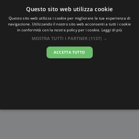
Oraesatta
.co
Questo sito web utilizza cookie
Questo sito web utilizza i cookie per migliorare la tua esperienza di
navigazione. Utilizzando il nostro sito web acconsenti a tutti i cookie
Ora Esatta
Auki
in conformità con la nostra policy per i cookie.
Leggi di più
MOSTRA TUTTI I PARTNER
(1137) →
23:00:29
ACCETTA TUTTO
giovedì 6 agosto 2026
Alba e
Disegni da
Fasi lunari
Cronometro
Tramonto
colorare