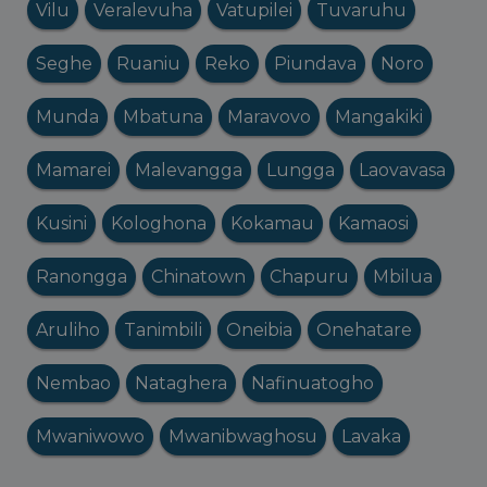
Vilu
Veralevuha
Vatupilei
Tuvaruhu
Seghe
Ruaniu
Reko
Piundava
Noro
Munda
Mbatuna
Maravovo
Mangakiki
Mamarei
Malevangga
Lungga
Laovavasa
Kusini
Kologhona
Kokamau
Kamaosi
Ranongga
Chinatown
Chapuru
Mbilua
Aruliho
Tanimbili
Oneibia
Onehatare
Nembao
Nataghera
Nafinuatogho
Mwaniwowo
Mwanibwaghosu
Lavaka