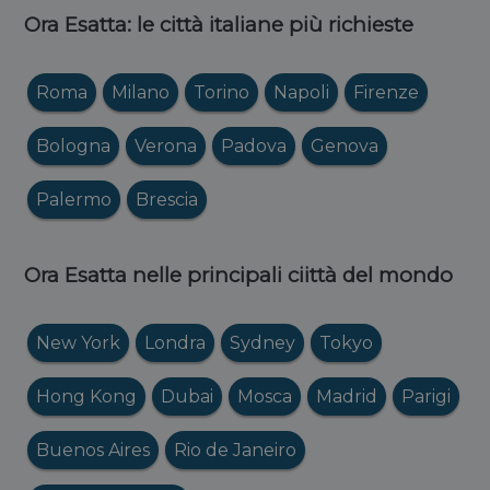
Ora Esatta: le città italiane più richieste
Roma
Milano
Torino
Napoli
Firenze
Bologna
Verona
Padova
Genova
Palermo
Brescia
Ora Esatta nelle principali ciittà del mondo
New York
Londra
Sydney
Tokyo
Hong Kong
Dubai
Mosca
Madrid
Parigi
Buenos Aires
Rio de Janeiro