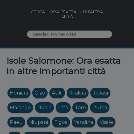
CERCA L'ORA ESATTA IN UN'ALTRA
CITTÀ
Isole Salomone: Ora esatta
in altre importanti città
Honiara
Gizo
Auki
Kirakira
Tulagi
Malango
Buala
Lata
Taro
Puma
Paeu
Niupani
Tigoa
Yandina
Visale