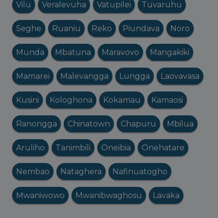
Vilu
Veralevuha
Vatupilei
Tuvaruhu
Seghe
Ruaniu
Reko
Piundava
Noro
Munda
Mbatuna
Maravovo
Mangakiki
Mamarei
Malevangga
Lungga
Laovavasa
Kusini
Kologhona
Kokamau
Kamaosi
Ranongga
Chinatown
Chapuru
Mbilua
Aruliho
Tanimbili
Oneibia
Onehatare
Nembao
Nataghera
Nafinuatogho
Mwaniwowo
Mwanibwaghosu
Lavaka