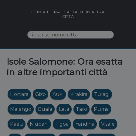
CERCA L'ORA ESATTA IN UN'ALTRA
CITTÀ
Isole Salomone: Ora esatta
in altre importanti città
Honiara
Gizo
Auki
Kirakira
Tulagi
Malango
Buala
Lata
Taro
Puma
Paeu
Niupani
Tigoa
Yandina
Visale