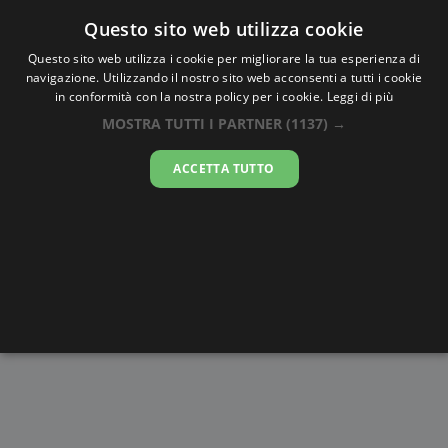
Oraesatta
.co
Questo sito web utilizza cookie
Questo sito web utilizza i cookie per migliorare la tua esperienza di
navigazione. Utilizzando il nostro sito web acconsenti a tutti i cookie
Ora Esatta
Onehatare
in conformità con la nostra policy per i cookie.
Leggi di più
MOSTRA TUTTI I PARTNER
(1137) →
16:25:11
ACCETTA TUTTO
giovedì 6 agosto 2026
Alba e
Disegni da
Fasi lunari
Cronometro
Tramonto
colorare