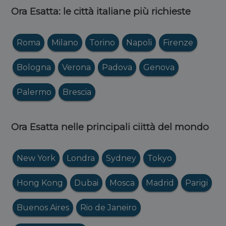
Ora Esatta: le città italiane più richieste
Roma
Milano
Torino
Napoli
Firenze
Bologna
Verona
Padova
Genova
Palermo
Brescia
Ora Esatta nelle principali ciittà del mondo
New York
Londra
Sydney
Tokyo
Hong Kong
Dubai
Mosca
Madrid
Parigi
Buenos Aires
Rio de Janeiro