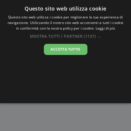
Oraesatta
.co
Questo sito web utilizza cookie
Questo sito web utilizza i cookie per migliorare la tua esperienza di
navigazione. Utilizzando il nostro sito web acconsenti a tutti i cookie
Ora Esatta
Oneibia
in conformità con la nostra policy per i cookie.
Leggi di più
MOSTRA TUTTI I PARTNER
(1137) →
12:17:00
ACCETTA TUTTO
giovedì 6 agosto 2026
Alba e
Disegni da
Fasi lunari
Cronometro
Tramonto
colorare