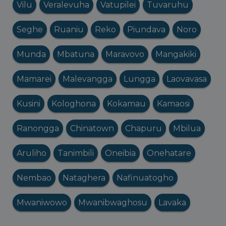
Vilu
Veralevuha
Vatupilei
Tuvaruhu
Seghe
Ruaniu
Reko
Piundava
Noro
Munda
Mbatuna
Maravovo
Mangakiki
Mamarei
Malevangga
Lungga
Laovavasa
Kusini
Kologhona
Kokamau
Kamaosi
Ranongga
Chinatown
Chapuru
Mbilua
Aruliho
Tanimbili
Oneibia
Onehatare
Nembao
Nataghera
Nafinuatogho
Mwaniwowo
Mwanibwaghosu
Lavaka