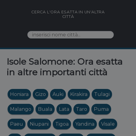
CERCA L'ORA ESATTA IN UN'ALTRA
CITTÀ
Isole Salomone: Ora esatta
in altre importanti città
Honiara
Gizo
Auki
Kirakira
Tulagi
Malango
Buala
Lata
Taro
Puma
Paeu
Niupani
Tigoa
Yandina
Visale