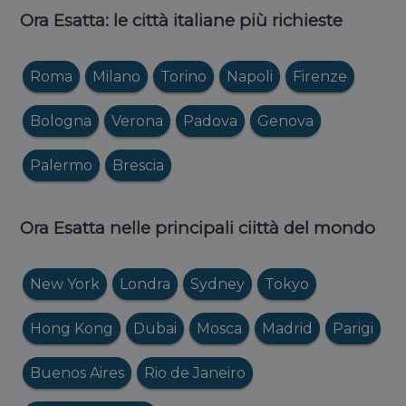
Ora Esatta: le città italiane più richieste
Roma
Milano
Torino
Napoli
Firenze
Bologna
Verona
Padova
Genova
Palermo
Brescia
Ora Esatta nelle principali ciittà del mondo
New York
Londra
Sydney
Tokyo
Hong Kong
Dubai
Mosca
Madrid
Parigi
Buenos Aires
Rio de Janeiro