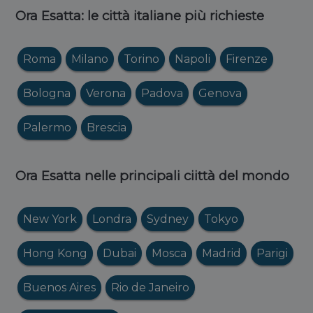
Ora Esatta: le città italiane più richieste
Roma
Milano
Torino
Napoli
Firenze
Bologna
Verona
Padova
Genova
Palermo
Brescia
Ora Esatta nelle principali ciittà del mondo
New York
Londra
Sydney
Tokyo
Hong Kong
Dubai
Mosca
Madrid
Parigi
Buenos Aires
Rio de Janeiro