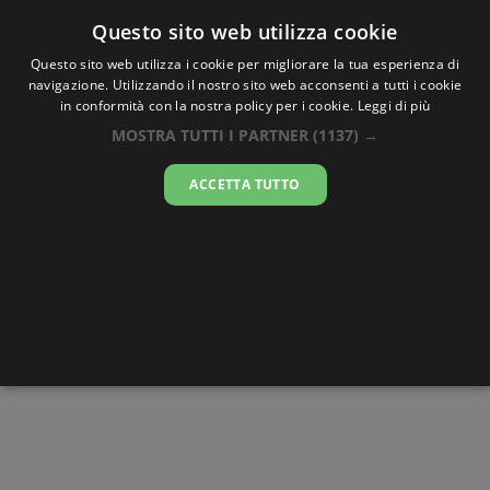
Oraesatta
.co
Questo sito web utilizza cookie
Questo sito web utilizza i cookie per migliorare la tua esperienza di
navigazione. Utilizzando il nostro sito web acconsenti a tutti i cookie
Ora Esatta
Visale
in conformità con la nostra policy per i cookie.
Leggi di più
MOSTRA TUTTI I PARTNER
(1137) →
11:49:10
ACCETTA TUTTO
giovedì 6 agosto 2026
Alba e
Disegni da
Fasi lunari
Cronometro
Tramonto
colorare