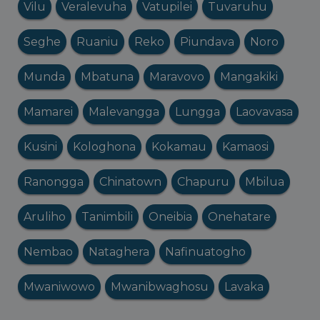
Vilu
Veralevuha
Vatupilei
Tuvaruhu
Seghe
Ruaniu
Reko
Piundava
Noro
Munda
Mbatuna
Maravovo
Mangakiki
Mamarei
Malevangga
Lungga
Laovavasa
Kusini
Kologhona
Kokamau
Kamaosi
Ranongga
Chinatown
Chapuru
Mbilua
Aruliho
Tanimbili
Oneibia
Onehatare
Nembao
Nataghera
Nafinuatogho
Mwaniwowo
Mwanibwaghosu
Lavaka