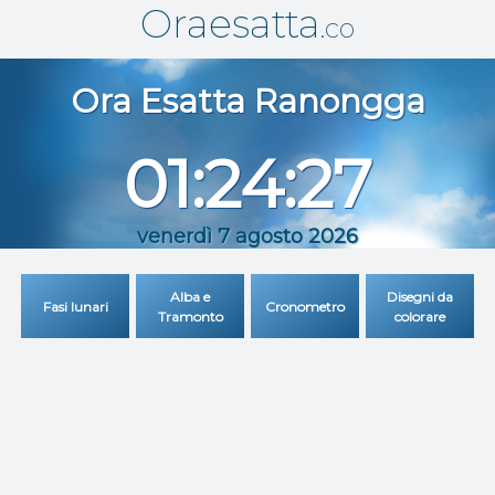
Oraesatta
.co
Ora Esatta
Ranongga
01:24:27
venerdì 7 agosto 2026
Alba e
Disegni da
Fasi lunari
Cronometro
Tramonto
colorare