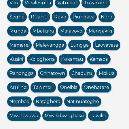
Vilu
Veralevuha
Vatupilei
Tuvaruhu
Seghe
Ruaniu
Reko
Piundava
Noro
Munda
Mbatuna
Maravovo
Mangakiki
Mamarei
Malevangga
Lungga
Laovavasa
Kusini
Kologhona
Kokamau
Kamaosi
Ranongga
Chinatown
Chapuru
Mbilua
Aruliho
Tanimbili
Oneibia
Onehatare
Nembao
Nataghera
Nafinuatogho
Mwaniwowo
Mwanibwaghosu
Lavaka