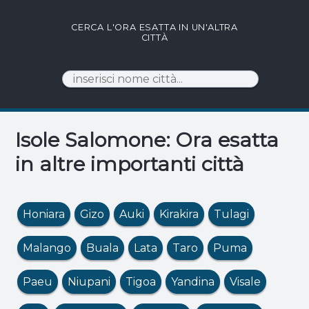
CERCA L'ORA ESATTA IN UN'ALTRA
CITTÀ
Isole Salomone: Ora esatta
in altre importanti città
Honiara
Gizo
Auki
Kirakira
Tulagi
Malango
Buala
Lata
Taro
Puma
Paeu
Niupani
Tigoa
Yandina
Visale