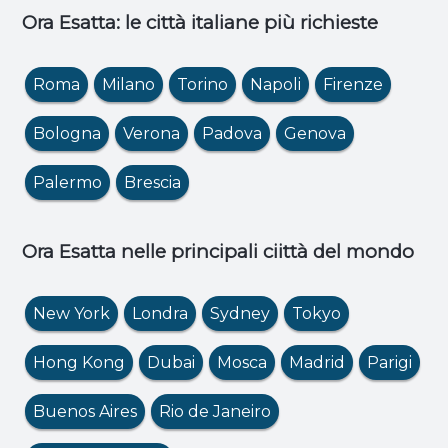
Ora Esatta: le città italiane più richieste
Roma
Milano
Torino
Napoli
Firenze
Bologna
Verona
Padova
Genova
Palermo
Brescia
Ora Esatta nelle principali ciittà del mondo
New York
Londra
Sydney
Tokyo
Hong Kong
Dubai
Mosca
Madrid
Parigi
Buenos Aires
Rio de Janeiro