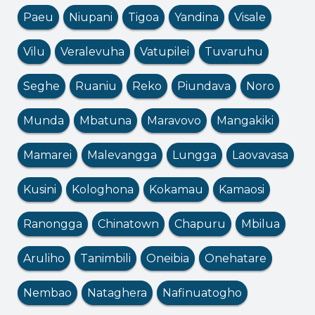
Paeu
Niupani
Tigoa
Yandina
Visale
Vilu
Veralevuha
Vatupilei
Tuvaruhu
Seghe
Ruaniu
Reko
Piundava
Noro
Munda
Mbatuna
Maravovo
Mangakiki
Mamarei
Malevangga
Lungga
Laovavasa
Kusini
Kologhona
Kokamau
Kamaosi
Ranongga
Chinatown
Chapuru
Mbilua
Aruliho
Tanimbili
Oneibia
Onehatare
Nembao
Nataghera
Nafinuatogho