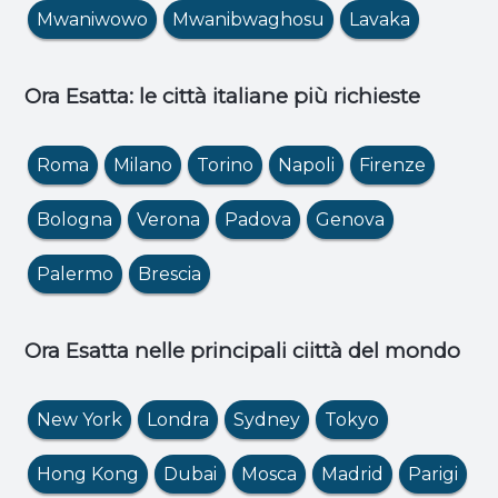
Mwaniwowo
Mwanibwaghosu
Lavaka
Ora Esatta: le città italiane più richieste
Roma
Milano
Torino
Napoli
Firenze
Bologna
Verona
Padova
Genova
Palermo
Brescia
Ora Esatta nelle principali ciittà del mondo
New York
Londra
Sydney
Tokyo
Hong Kong
Dubai
Mosca
Madrid
Parigi