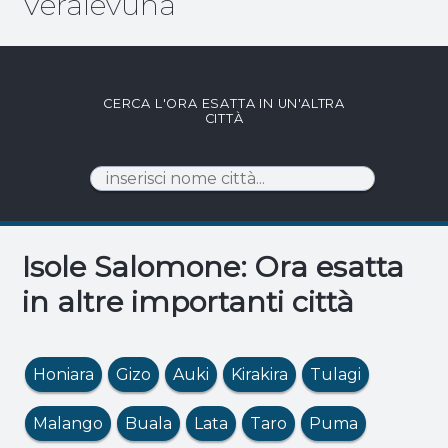
Veralevuha
CERCA L'ORA ESATTA IN UN'ALTRA
CITTÀ
Isole Salomone: Ora esatta
in altre importanti città
Honiara
Gizo
Auki
Kirakira
Tulagi
Malango
Buala
Lata
Taro
Puma