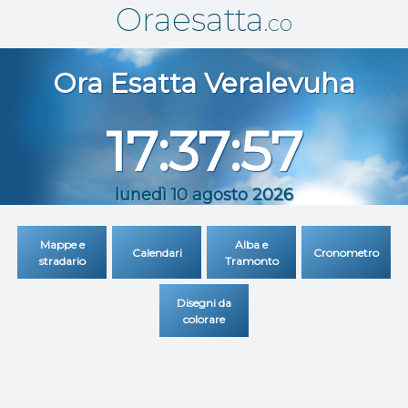
Oraesatta
.co
Ora Esatta
Veralevuha
17:37:57
lunedì 10 agosto 2026
Mappe e
Alba e
Calendari
Cronometro
stradario
Tramonto
Disegni da
colorare