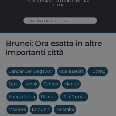
CERCA L'ORA ESATTA IN UN'ALTRA
CITTÀ
Brunei: Ora esatta in altre
importanti città
Bandar Seri Begawan
Kuala Belait
Tutong
Seria
Kapok
Bangar
Mentiri
Sungai Liang
Rambai
Pad Nunok
Madewa
Lamunin
Telamba