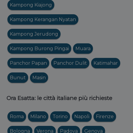
Kampong Kiajong
Kampong Kerangan Nyatan
Kampong Jerudong
Kampong Burong Pingai
Muara
Panchor Papan
Panchor Dulit
Katimahar
Bunut
Masin
Ora Esatta: le città italiane più richieste
Roma
Milano
Torino
Napoli
Firenze
Bologna
Verona
Padova
Genova