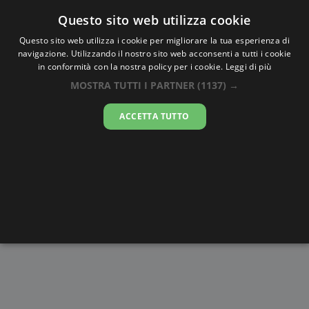
Oraesatta
.co
Questo sito web utilizza cookie
Questo sito web utilizza i cookie per migliorare la tua esperienza di
navigazione. Utilizzando il nostro sito web acconsenti a tutti i cookie
Ora Esatta
Batu Marang
in conformità con la nostra policy per i cookie.
Leggi di più
MOSTRA TUTTI I PARTNER
(1137) →
11:52:44
ACCETTA TUTTO
sabato 8 agosto 2026
Alba e
Disegni da
Fasi lunari
Cronometro
Tramonto
colorare