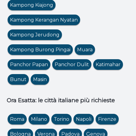
Kampong Kiajong
Kampong Kerangan Nyatan
Kampong Jerudong
Kampong Burong Pingai
Muara
Panchor Papan
Panchor Dulit
Katimahar
Bunut
Masin
Ora Esatta: le città italiane più richieste
Roma
Milano
Torino
Napoli
Firenze
Bologna
Verona
Padova
Genova