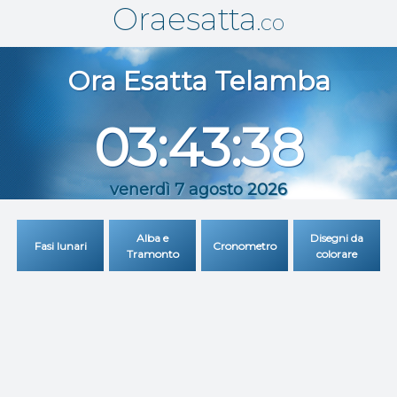
Oraesatta
.co
Ora Esatta
Telamba
03:43:39
venerdì 7 agosto 2026
Alba e
Disegni da
Fasi lunari
Cronometro
Tramonto
colorare