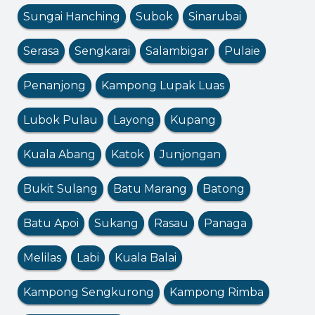
Sungai Hanching
Subok
Sinarubai
Serasa
Sengkarai
Salambigar
Pulaie
Penanjong
Kampong Lupak Luas
Lubok Pulau
Layong
Kupang
Kuala Abang
Katok
Junjongan
Bukit Sulang
Batu Marang
Batong
Batu Apoi
Sukang
Rasau
Panaga
Melilas
Labi
Kuala Balai
Kampong Sengkurong
Kampong Rimba