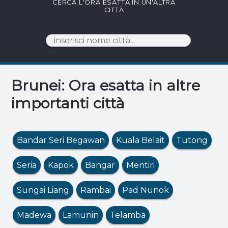
CERCA L'ORA ESATTA IN UN'ALTRA
CITTÀ
Brunei: Ora esatta in altre
importanti città
Bandar Seri Begawan
Kuala Belait
Tutong
Seria
Kapok
Bangar
Mentiri
Sungai Liang
Rambai
Pad Nunok
Madewa
Lamunin
Telamba