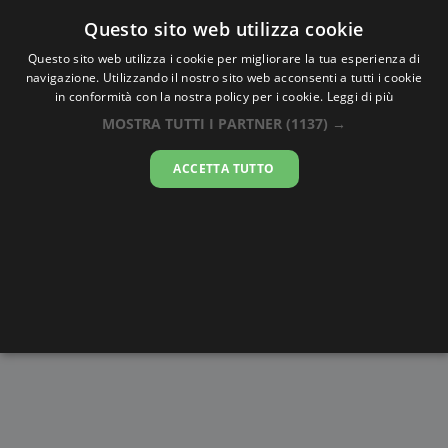
Oraesatta
.co
Questo sito web utilizza cookie
Questo sito web utilizza i cookie per migliorare la tua esperienza di
navigazione. Utilizzando il nostro sito web acconsenti a tutti i cookie
Ora Esatta
Junjongan
in conformità con la nostra policy per i cookie.
Leggi di più
MOSTRA TUTTI I PARTNER
(1137) →
06:41:07
ACCETTA TUTTO
venerdì 7 agosto 2026
Alba e
Disegni da
Fasi lunari
Cronometro
Tramonto
colorare