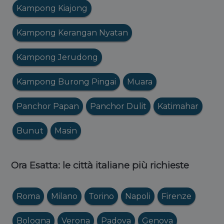
Kampong Kiajong
Kampong Kerangan Nyatan
Kampong Jerudong
Kampong Burong Pingai
Muara
Panchor Papan
Panchor Dulit
Katimahar
Bunut
Masin
Ora Esatta: le città italiane più richieste
Roma
Milano
Torino
Napoli
Firenze
Bologna
Verona
Padova
Genova