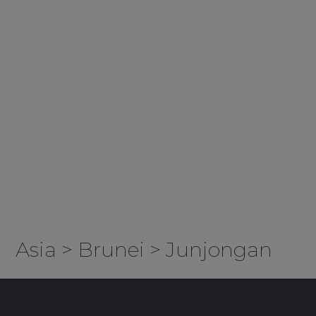
Asia
>
Brunei
>
Junjongan