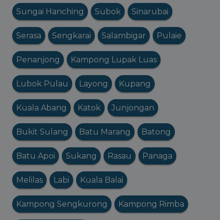
Sungai Hanching
Subok
Sinarubai
Serasa
Sengkarai
Salambigar
Pulaie
Penanjong
Kampong Lupak Luas
Lubok Pulau
Layong
Kupang
Kuala Abang
Katok
Junjongan
Bukit Sulang
Batu Marang
Batong
Batu Apoi
Sukang
Rasau
Panaga
Melilas
Labi
Kuala Balai
Kampong Sengkurong
Kampong Rimba