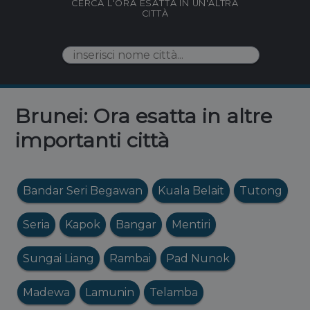
CERCA L'ORA ESATTA IN UN'ALTRA
CITTÀ
Brunei: Ora esatta in altre
importanti città
Bandar Seri Begawan
Kuala Belait
Tutong
Seria
Kapok
Bangar
Mentiri
Sungai Liang
Rambai
Pad Nunok
Madewa
Lamunin
Telamba