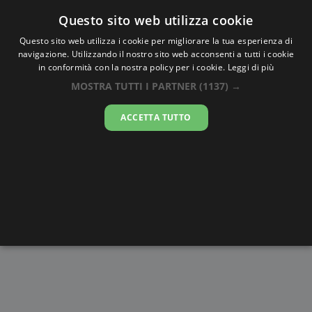
Oraesatta
.co
Questo sito web utilizza cookie
Questo sito web utilizza i cookie per migliorare la tua esperienza di
navigazione. Utilizzando il nostro sito web acconsenti a tutti i cookie
Ora Esatta
Kuala Balai
in conformità con la nostra policy per i cookie.
Leggi di più
MOSTRA TUTTI I PARTNER
(1137) →
12:44:44
ACCETTA TUTTO
sabato 8 agosto 2026
Alba e
Disegni da
Fasi lunari
Cronometro
Tramonto
colorare