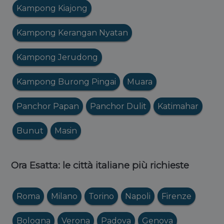
Kampong Kiajong
Kampong Kerangan Nyatan
Kampong Jerudong
Kampong Burong Pingai
Muara
Panchor Papan
Panchor Dulit
Katimahar
Bunut
Masin
Ora Esatta: le città italiane più richieste
Roma
Milano
Torino
Napoli
Firenze
Bologna
Verona
Padova
Genova