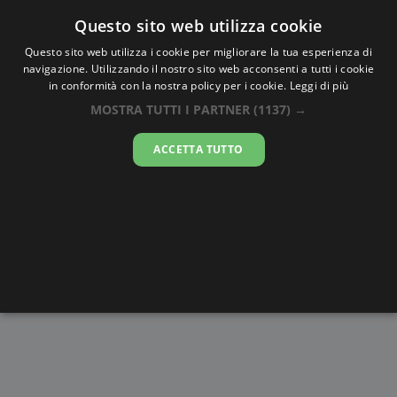
Oraesatta
.co
Questo sito web utilizza cookie
Questo sito web utilizza i cookie per migliorare la tua esperienza di
navigazione. Utilizzando il nostro sito web acconsenti a tutti i cookie
Ora Esatta
Mentiri
in conformità con la nostra policy per i cookie.
Leggi di più
MOSTRA TUTTI I PARTNER
(1137) →
06:36:55
ACCETTA TUTTO
venerdì 7 agosto 2026
Alba e
Disegni da
Fasi lunari
Cronometro
Tramonto
colorare