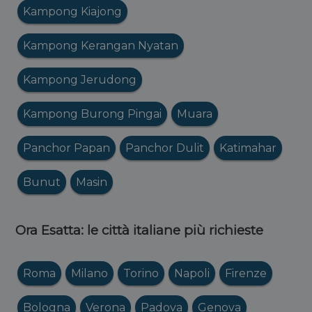
Kampong Kiajong
Kampong Kerangan Nyatan
Kampong Jerudong
Kampong Burong Pingai
Muara
Panchor Papan
Panchor Dulit
Katimahar
Bunut
Masin
Ora Esatta: le città italiane più richieste
Roma
Milano
Torino
Napoli
Firenze
Bologna
Verona
Padova
Genova