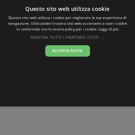
Oraesatta
.co
Questo sito web utilizza cookie
Questo sito web utilizza i cookie per migliorare la tua esperienza di
navigazione. Utilizzando il nostro sito web acconsenti a tutti i cookie
Ora Esatta
Kupang
in conformità con la nostra policy per i cookie.
Leggi di più
MOSTRA TUTTI I PARTNER
(1137) →
00:58:57
ACCETTA TUTTO
venerdì 7 agosto 2026
Alba e
Disegni da
Fasi lunari
Cronometro
Tramonto
colorare