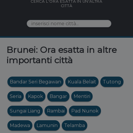
CERCA L'ORA ESATTA IN UN'ALTRA
CITTÀ
Brunei: Ora esatta in altre
importanti città
Bandar Seri Begawan
Kuala Belait
Tutong
Seria
Kapok
Bangar
Mentiri
Sungai Liang
Rambai
Pad Nunok
Madewa
Lamunin
Telamba