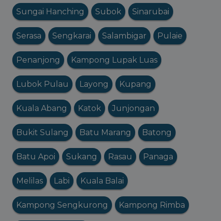
Sungai Hanching
Subok
Sinarubai
Serasa
Sengkarai
Salambigar
Pulaie
Penanjong
Kampong Lupak Luas
Lubok Pulau
Layong
Kupang
Kuala Abang
Katok
Junjongan
Bukit Sulang
Batu Marang
Batong
Batu Apoi
Sukang
Rasau
Panaga
Melilas
Labi
Kuala Balai
Kampong Sengkurong
Kampong Rimba