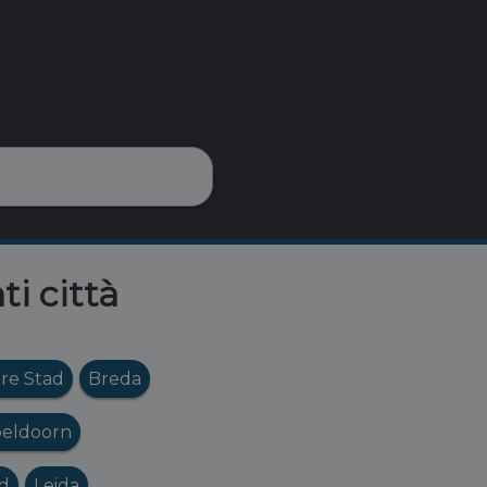
ti città
re Stad
Breda
eldoorn
ad
Leida