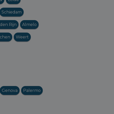
Schiedam
den Rijn
Almelo
jchen
Weert
Genova
Palermo