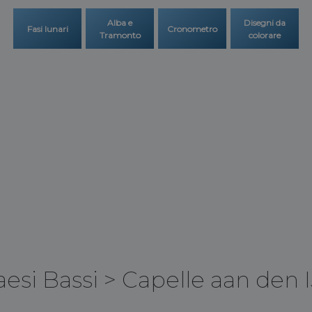
Alba e
Disegni da
Fasi lunari
Cronometro
Tramonto
colorare
aesi Bassi
>
Capelle aan den I