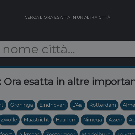
CERCA L'ORA ESATTA IN UN'ALTRA CITTÀ
: Ora esatta in altre importan
ht
Groninga
Eindhoven
L'Aia
Rotterdam
Alme
Zwolle
Maastricht
Haarlem
Nimega
Assen
Ap
foort
Alkmaar
Zoetermeer
Middelburg
Lelyst