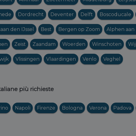
hede
Dordrecht
Deventer
Delft
Boscoducale
aan den IJssel
Best
Bergen op Zoom
Alphen aan 
hen
Zeist
Zaandam
Woerden
Winschoten
Wi
wijk
Vlissingen
Vlaardingen
Venlo
Veghel
italiane più richieste
rino
Napoli
Firenze
Bologna
Verona
Padova