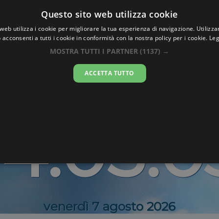
Oraesatta
Questo sito web utilizza cookie
.co
web utilizza i cookie per migliorare la tua esperienza di navigazione. Utilizza
 acconsenti a tutti i cookie in conformità con la nostra policy per i cookie.
Leg
Esatta
Capelle aa
MOSTRA TUTTI I PARTNER
(1137) →
ACCETTA TUTTO
IJssel
14:05:0
venerdì 7 agosto 2026