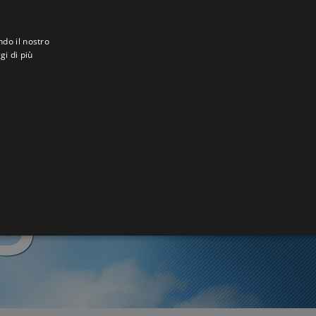
ndo il nostro
gi di più
n den
3