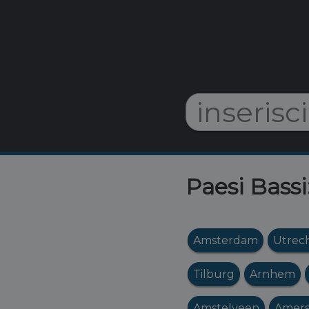
Paesi Bassi
Amsterdam
Utrec
Tilburg
Arnhem
Amstelveen
Amers