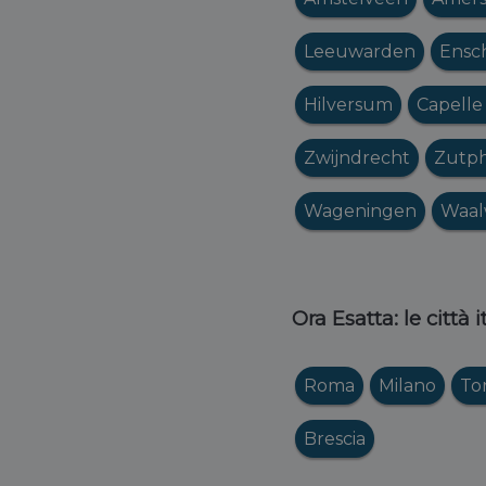
Leeuwarden
Ensc
Hilversum
Capelle 
Zwijndrecht
Zutp
Wageningen
Waal
Ora Esatta: le città 
Roma
Milano
To
Brescia