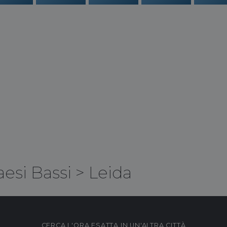
aesi Bassi
>
Leida
CERCA L'ORA ESATTA IN UN'ALTRA CITTÀ