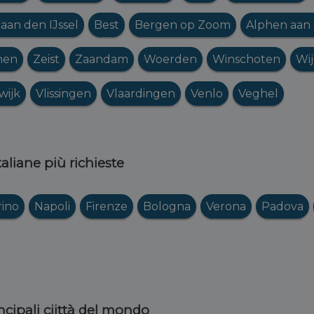
aan den IJssel
Best
Bergen op Zoom
Alphen aan 
hen
Zeist
Zaandam
Woerden
Winschoten
Wi
wijk
Vlissingen
Vlaardingen
Venlo
Veghel
italiane più richieste
rino
Napoli
Firenze
Bologna
Verona
Padova
ncipali ciittà del mondo