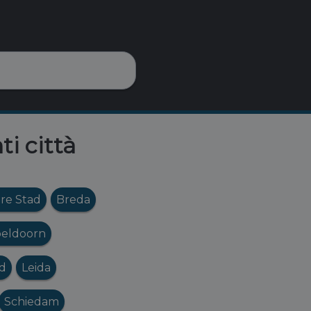
ti città
re Stad
Breda
eldoorn
ad
Leida
Schiedam