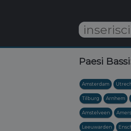
Paesi Bassi
Amsterdam
Utrec
Tilburg
Arnhem
Amstelveen
Amers
Leeuwarden
Ensc