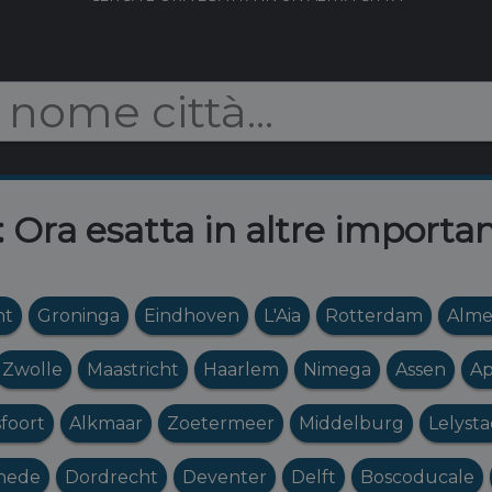
: Ora esatta in altre importan
ht
Groninga
Eindhoven
L'Aia
Rotterdam
Alme
Zwolle
Maastricht
Haarlem
Nimega
Assen
Ap
foort
Alkmaar
Zoetermeer
Middelburg
Lelyst
hede
Dordrecht
Deventer
Delft
Boscoducale