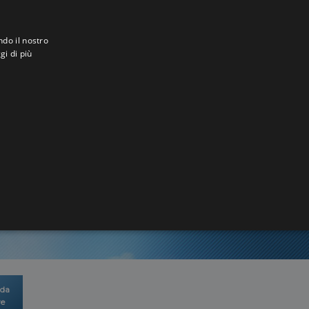
ndo il nostro
gi di più
4
 da
re