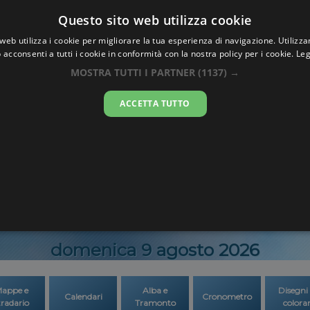
Oraesatta
Questo sito web utilizza cookie
.co
web utilizza i cookie per migliorare la tua esperienza di navigazione. Utilizza
 acconsenti a tutti i cookie in conformità con la nostra policy per i cookie.
Leg
Ora Esatta
Leida
MOSTRA TUTTI I PARTNER
(1137) →
ACCETTA TUTTO
14:30:0
domenica 9 agosto 2026
appe e
Alba e
Disegni
Calendari
Cronometro
tradario
Tramonto
colora