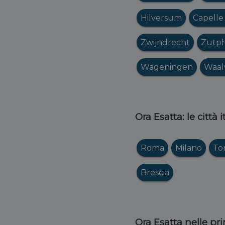
Hilversum
Capelle 
Zwijndrecht
Zutp
Wageningen
Waal
Ora Esatta: le città 
Roma
Milano
To
Brescia
Ora Esatta nelle pri