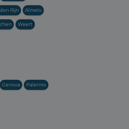
den Rijn
Almelo
jchen
Weert
Genova
Palermo