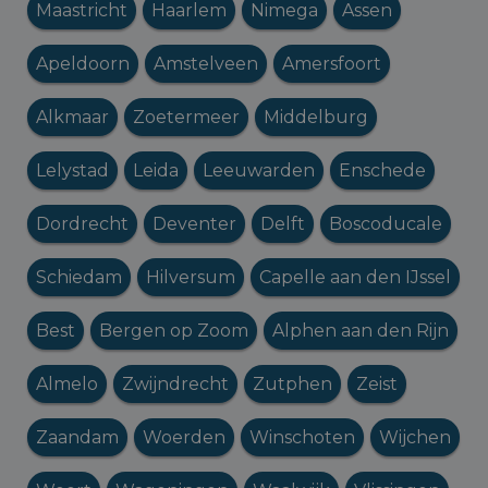
Maastricht
Haarlem
Nimega
Assen
Apeldoorn
Amstelveen
Amersfoort
Alkmaar
Zoetermeer
Middelburg
Lelystad
Leida
Leeuwarden
Enschede
Dordrecht
Deventer
Delft
Boscoducale
Schiedam
Hilversum
Capelle aan den IJssel
Best
Bergen op Zoom
Alphen aan den Rijn
Almelo
Zwijndrecht
Zutphen
Zeist
Zaandam
Woerden
Winschoten
Wijchen