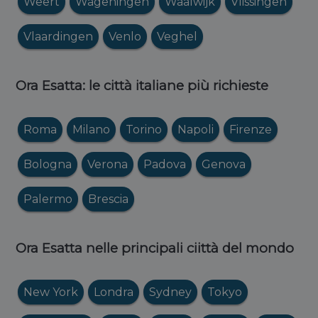
Weert
Wageningen
Waalwijk
Vlissingen
Vlaardingen
Venlo
Veghel
Ora Esatta: le città italiane più richieste
Roma
Milano
Torino
Napoli
Firenze
Bologna
Verona
Padova
Genova
Palermo
Brescia
Ora Esatta nelle principali ciittà del mondo
New York
Londra
Sydney
Tokyo