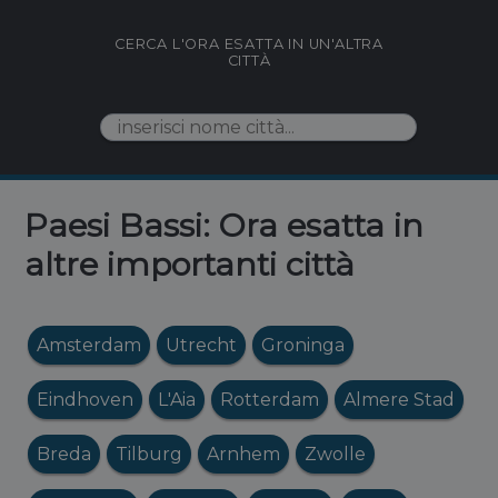
CERCA L'ORA ESATTA IN UN'ALTRA
CITTÀ
Paesi Bassi: Ora esatta in
altre importanti città
Amsterdam
Utrecht
Groninga
Eindhoven
L'Aia
Rotterdam
Almere Stad
Breda
Tilburg
Arnhem
Zwolle