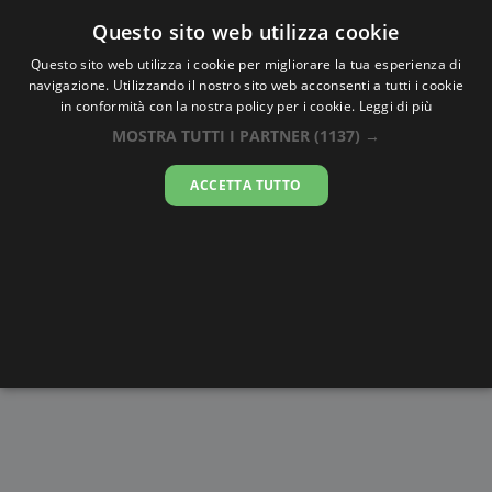
Oraesatta
.co
Questo sito web utilizza cookie
Questo sito web utilizza i cookie per migliorare la tua esperienza di
navigazione. Utilizzando il nostro sito web acconsenti a tutti i cookie
Ora Esatta
Rotterdam
in conformità con la nostra policy per i cookie.
Leggi di più
MOSTRA TUTTI I PARTNER
(1137) →
22:09:10
ACCETTA TUTTO
giovedì 6 agosto 2026
Alba e
Disegni da
Fasi lunari
Cronometro
Tramonto
colorare