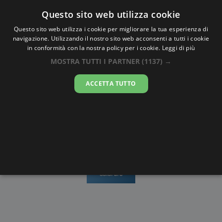
Oraesatta
.co
Questo sito web utilizza cookie
Questo sito web utilizza i cookie per migliorare la tua esperienza di
navigazione. Utilizzando il nostro sito web acconsenti a tutti i cookie
Ora Esatta
Dordrecht
in conformità con la nostra policy per i cookie.
Leggi di più
MOSTRA TUTTI I PARTNER
(1137) →
15:21:45
ACCETTA TUTTO
lunedì 10 agosto 2026
Mappe e
Alba e
Calendari
Cronometro
stradario
Tramonto
Disegni da
colorare