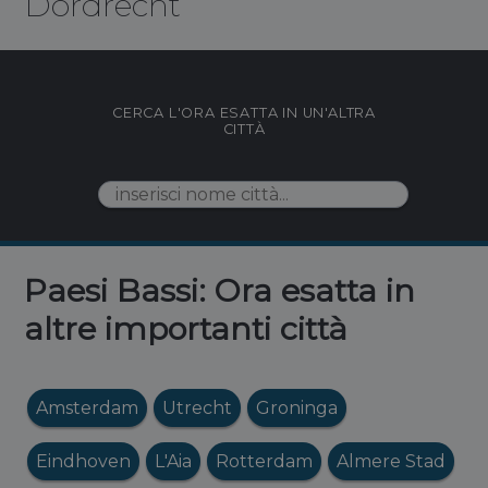
Dordrecht
CERCA L'ORA ESATTA IN UN'ALTRA
CITTÀ
Paesi Bassi: Ora esatta in
altre importanti città
Amsterdam
Utrecht
Groninga
Eindhoven
L'Aia
Rotterdam
Almere Stad