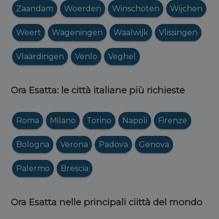
Zaandam
Woerden
Winschoten
Wijchen
Weert
Wageningen
Waalwijk
Vlissingen
Vlaardingen
Venlo
Veghel
Ora Esatta: le città italiane più richieste
Roma
Milano
Torino
Napoli
Firenze
Bologna
Verona
Padova
Genova
Palermo
Brescia
Ora Esatta nelle principali ciittà del mondo