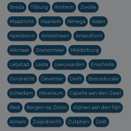
Breda
Tilburg
Arnhem
Zwolle
Maastricht
Haarlem
Nimega
Assen
Apeldoorn
Amstelveen
Amersfoort
Alkmaar
Zoetermeer
Middelburg
Lelystad
Leida
Leeuwarden
Enschede
Dordrecht
Deventer
Delft
Boscoducale
Schiedam
Hilversum
Capelle aan den IJssel
Best
Bergen op Zoom
Alphen aan den Rijn
Almelo
Zwijndrecht
Zutphen
Zeist