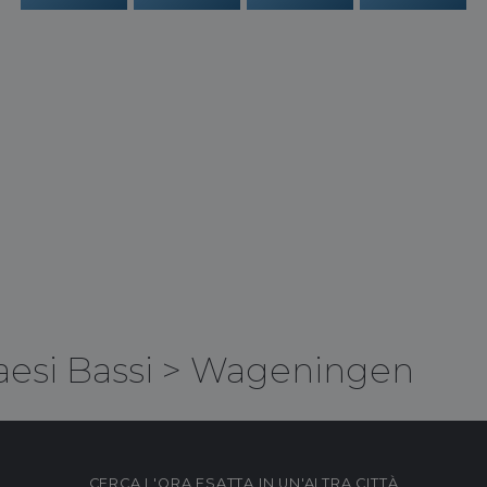
aesi Bassi
>
Wageningen
CERCA L'ORA ESATTA IN UN'ALTRA CITTÀ