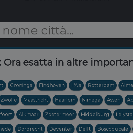
: Ora esatta in altre importan
ht
Groninga
Eindhoven
L'Aia
Rotterdam
Alme
Zwolle
Maastricht
Haarlem
Nimega
Assen
Ap
foort
Alkmaar
Zoetermeer
Middelburg
Lelyst
hede
Dordrecht
Deventer
Delft
Boscoducale