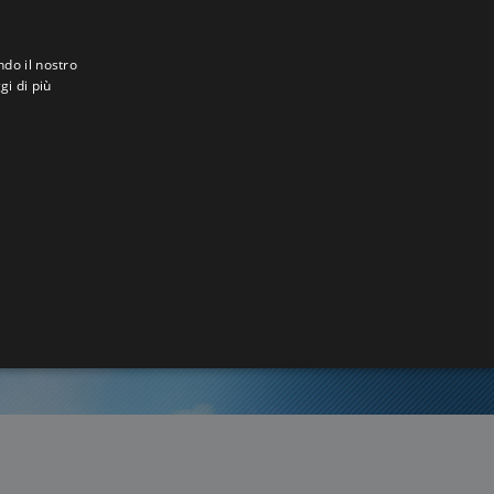
ndo il nostro
gi di più
gen
7