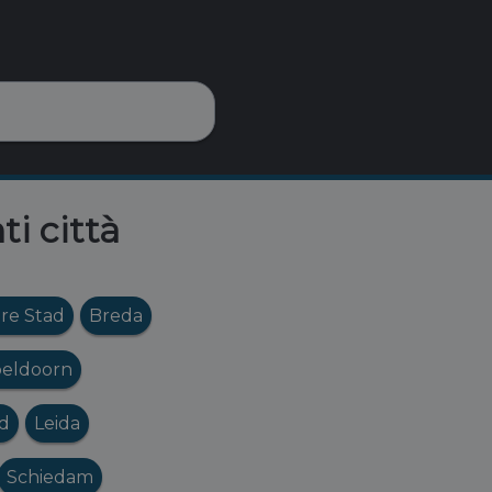
ti città
re Stad
Breda
eldoorn
ad
Leida
Schiedam