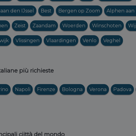
aan den IJssel
Best
Bergen op Zoom
Alphen aan 
hen
Zeist
Zaandam
Woerden
Winschoten
Wi
wijk
Vlissingen
Vlaardingen
Venlo
Veghel
italiane più richieste
rino
Napoli
Firenze
Bologna
Verona
Padova
ncipali ciittà del mondo