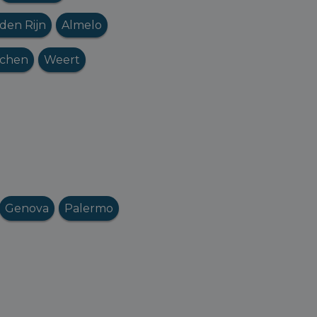
den Rijn
Almelo
jchen
Weert
Genova
Palermo