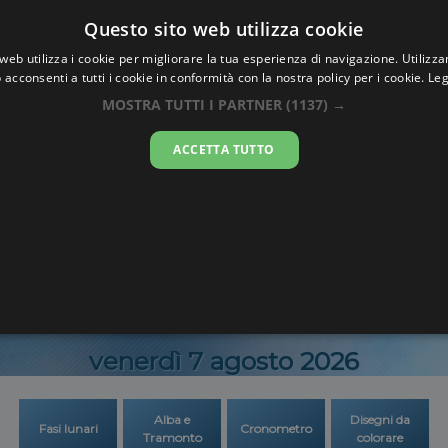
Oraesatta
Questo sito web utilizza cookie
.co
web utilizza i cookie per migliorare la tua esperienza di navigazione. Utilizza
 acconsenti a tutti i cookie in conformità con la nostra policy per i cookie.
Leg
a Esatta
Wagenin
MOSTRA TUTTI I PARTNER
(1137) →
ACCETTA TUTTO
02:47:1
venerdì 7 agosto 2026
Alba e
Disegni da
Fasi lunari
Cronometro
Tramonto
colorare