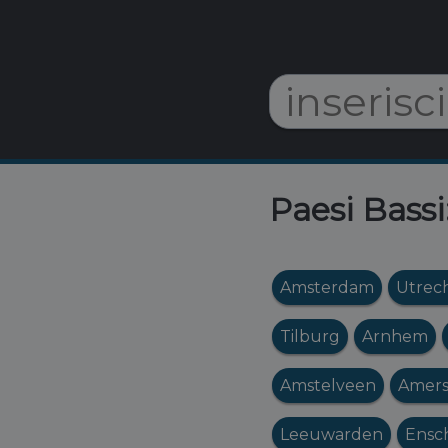
Paesi Bassi
Amsterdam
Utrec
Tilburg
Arnhem
Amstelveen
Amers
Leeuwarden
Ensc