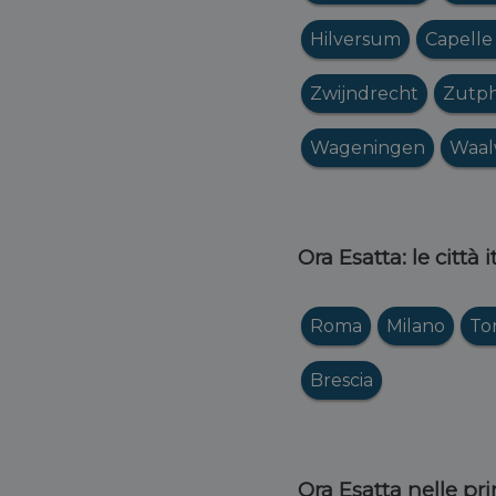
Hilversum
Capelle 
Zwijndrecht
Zutp
Wageningen
Waal
Ora Esatta: le città 
Roma
Milano
To
Brescia
Ora Esatta nelle pri