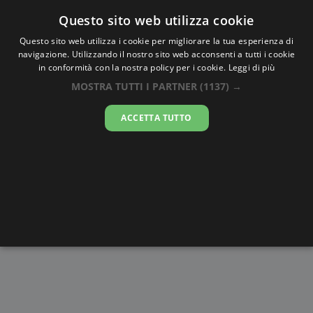
Oraesatta
.co
Questo sito web utilizza cookie
Questo sito web utilizza i cookie per migliorare la tua esperienza di
navigazione. Utilizzando il nostro sito web acconsenti a tutti i cookie
Ora Esatta
Zwolle
in conformità con la nostra policy per i cookie.
Leggi di più
MOSTRA TUTTI I PARTNER
(1137) →
22:58:02
ACCETTA TUTTO
venerdì 7 agosto 2026
Alba e
Disegni da
Fasi lunari
Cronometro
Tramonto
colorare