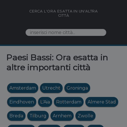
CERCA L'ORA ESATTA IN UN'ALTRA
CITTÀ
Paesi Bassi: Ora esatta in
altre importanti città
Amsterdam
Utrecht
Groninga
Eindhoven
L'Aia
Rotterdam
Almere Stad
Breda
Tilburg
Arnhem
Zwolle