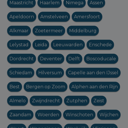
Maastricht
Haarlem
Nimega
Assen
Apeldoorn
Amstelveen
Amersfoort
Alkmaar
Zoetermeer
Middelburg
Lelystad
Leida
Leeuwarden
Enschede
Dordrecht
Deventer
Delft
Boscoducale
Schiedam
Hilversum
Capelle aan den IJssel
Best
Bergen op Zoom
Alphen aan den Rijn
Almelo
Zwijndrecht
Zutphen
Zeist
Zaandam
Woerden
Winschoten
Wijchen