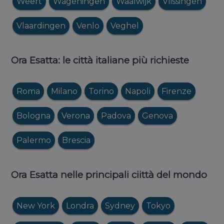
Weert
Wageningen
Waalwijk
Vlissingen
Vlaardingen
Venlo
Veghel
Ora Esatta: le città italiane più richieste
Roma
Milano
Torino
Napoli
Firenze
Bologna
Verona
Padova
Genova
Palermo
Brescia
Ora Esatta nelle principali ciittà del mondo
New York
Londra
Sydney
Tokyo