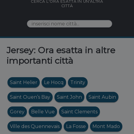
CERCA L'ORA ESATTA IN UN'ALTRA
CITTÀ
Jersey: Ora esatta in altre
importanti città
Saint Helier
Le Hocq
Trinity
Saint Ouen’s Bay
Saint John
Saint Aubin
Gorey
Belle Vue
Saint Clements
Ville des Quennevais
La Fosse
Mont Mado