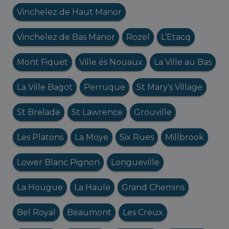
Vinchelez de Haut Manor
Vinchelez de Bas Manor
Rozel
L’Etacq
Mont Fiquet
Ville ès Nouaux
La Ville au Bas
La Ville Bagot
Perruque
St Mary's Village
St Brelade
St Lawrence
Grouville
Les Platons
La Moye
Six Rues
Millbrook
Lower Blanc Pignon
Longueville
La Hougue
La Haule
Grand Chemins
Bel Royal
Beaumont
Les Creux