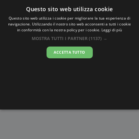
Oraesatta
.co
Questo sito web utilizza cookie
Questo sito web utilizza i cookie per migliorare la tua esperienza di
navigazione. Utilizzando il nostro sito web acconsenti a tutti i cookie
Ora Esatta
Fliquet
in conformità con la nostra policy per i cookie.
Leggi di più
MOSTRA TUTTI I PARTNER
(1137) →
17:25:00
ACCETTA TUTTO
sabato 8 agosto 2026
Alba e
Disegni da
Fasi lunari
Cronometro
Tramonto
colorare