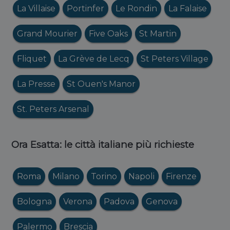
La Villaise
Portinfer
Le Rondin
La Falaise
Grand Mourier
Five Oaks
St Martin
Fliquet
La Grève de Lecq
St Peters Village
La Presse
St Ouen's Manor
St. Peters Arsenal
Ora Esatta: le città italiane più richieste
Roma
Milano
Torino
Napoli
Firenze
Bologna
Verona
Padova
Genova
Palermo
Brescia