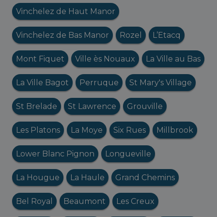
Vinchelez de Haut Manor
Vinchelez de Bas Manor
Rozel
L’Etacq
Mont Fiquet
Ville ès Nouaux
La Ville au Bas
La Ville Bagot
Perruque
St Mary's Village
St Brelade
St Lawrence
Grouville
Les Platons
La Moye
Six Rues
Millbrook
Lower Blanc Pignon
Longueville
La Hougue
La Haule
Grand Chemins
Bel Royal
Beaumont
Les Creux