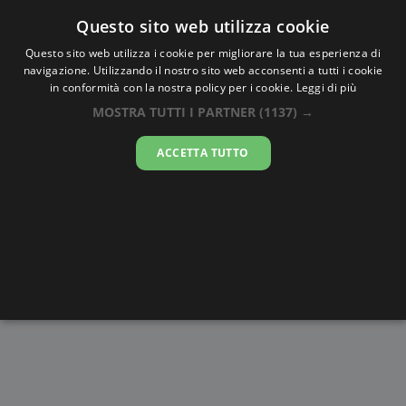
Oraesatta
.co
Questo sito web utilizza cookie
Questo sito web utilizza i cookie per migliorare la tua esperienza di
navigazione. Utilizzando il nostro sito web acconsenti a tutti i cookie
Ora Esatta
La Hougue
in conformità con la nostra policy per i cookie.
Leggi di più
MOSTRA TUTTI I PARTNER
(1137) →
16:36:28
ACCETTA TUTTO
giovedì 6 agosto 2026
Alba e
Disegni da
Fasi lunari
Cronometro
Tramonto
colorare