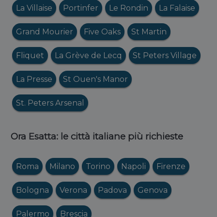
La Villaise
Portinfer
Le Rondin
La Falaise
Grand Mourier
Five Oaks
St Martin
Fliquet
La Grève de Lecq
St Peters Village
La Presse
St Ouen's Manor
St. Peters Arsenal
Ora Esatta: le città italiane più richieste
Roma
Milano
Torino
Napoli
Firenze
Bologna
Verona
Padova
Genova
Palermo
Brescia