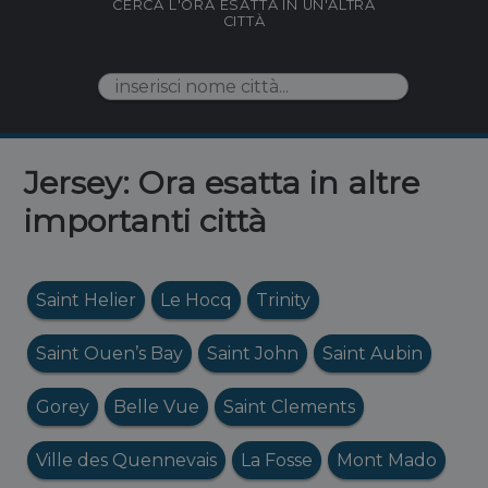
CERCA L'ORA ESATTA IN UN'ALTRA
CITTÀ
Jersey: Ora esatta in altre
importanti città
Saint Helier
Le Hocq
Trinity
Saint Ouen’s Bay
Saint John
Saint Aubin
Gorey
Belle Vue
Saint Clements
Ville des Quennevais
La Fosse
Mont Mado