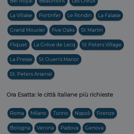
Bel Royal
Beaumont
Les Creux
La Villaise
Portinfer
Le Rondin
La Falaise
Grand Mourier
Five Oaks
St Martin
Fliquet
La Grève de Lecq
St Peters Village
La Presse
St Ouen's Manor
St. Peters Arsenal
Ora Esatta: le città italiane più richieste
Roma
Milano
Torino
Napoli
Firenze
Bologna
Verona
Padova
Genova