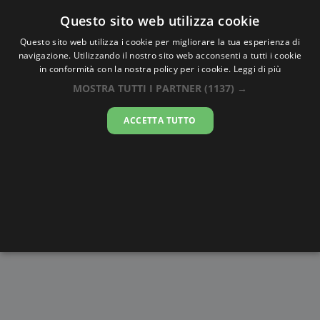
Oraesatta
.co
Questo sito web utilizza cookie
Questo sito web utilizza i cookie per migliorare la tua esperienza di
navigazione. Utilizzando il nostro sito web acconsenti a tutti i cookie
Ora Esatta
St Lawrence
in conformità con la nostra policy per i cookie.
Leggi di più
MOSTRA TUTTI I PARTNER
(1137) →
23:29:24
ACCETTA TUTTO
giovedì 6 agosto 2026
Alba e
Disegni da
Fasi lunari
Cronometro
Tramonto
colorare