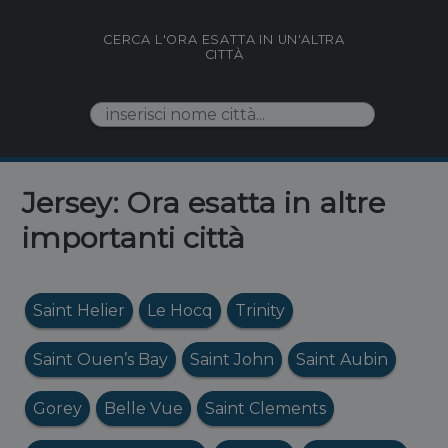
CERCA L'ORA ESATTA IN UN'ALTRA
CITTÀ
Jersey: Ora esatta in altre
importanti città
Saint Helier
Le Hocq
Trinity
Saint Ouen’s Bay
Saint John
Saint Aubin
Gorey
Belle Vue
Saint Clements