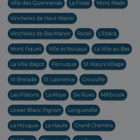
Ville des Quennevais
La Fosse
Mont Mado
Vinchelez de Haut Manor
Vinchelez de Bas Manor
Rozel
L’Etacq
Mont Fiquet
Ville ès Nouaux
La Ville au Bas
La Ville Bagot
Perruque
St Mary's Village
St Brelade
St Lawrence
Grouville
Les Platons
La Moye
Six Rues
Millbrook
Lower Blanc Pignon
Longueville
La Hougue
La Haule
Grand Chemins