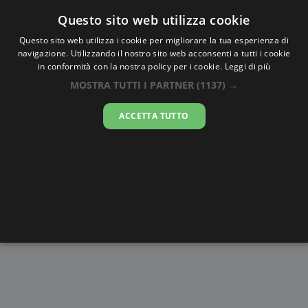
Oraesatta
.co
Questo sito web utilizza cookie
Questo sito web utilizza i cookie per migliorare la tua esperienza di
navigazione. Utilizzando il nostro sito web acconsenti a tutti i cookie
Ora Esatta
Trinity
in conformità con la nostra policy per i cookie.
Leggi di più
MOSTRA TUTTI I PARTNER
(1137) →
16:07:43
ACCETTA TUTTO
sabato 8 agosto 2026
Alba e
Disegni da
Fasi lunari
Cronometro
Tramonto
colorare