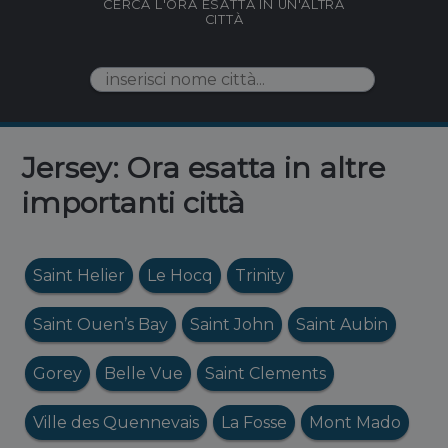
CERCA L'ORA ESATTA IN UN'ALTRA
CITTÀ
Jersey: Ora esatta in altre
importanti città
Saint Helier
Le Hocq
Trinity
Saint Ouen’s Bay
Saint John
Saint Aubin
Gorey
Belle Vue
Saint Clements
Ville des Quennevais
La Fosse
Mont Mado