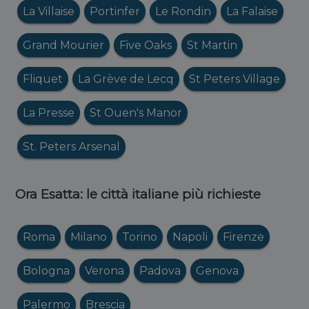
La Villaise
Portinfer
Le Rondin
La Falaise
Grand Mourier
Five Oaks
St Martin
Fliquet
La Grève de Lecq
St Peters Village
La Presse
St Ouen's Manor
St. Peters Arsenal
Ora Esatta: le città italiane più richieste
Roma
Milano
Torino
Napoli
Firenze
Bologna
Verona
Padova
Genova
Palermo
Brescia