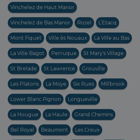
Vinchelez de Haut Manor
Vinchelez de Bas Manor
Rozel
L’Etacq
Mont Fiquet
Ville ès Nouaux
La Ville au Bas
La Ville Bagot
Perruque
St Mary's Village
St Brelade
St Lawrence
Grouville
Les Platons
La Moye
Six Rues
Millbrook
Lower Blanc Pignon
Longueville
La Hougue
La Haule
Grand Chemins
Bel Royal
Beaumont
Les Creux