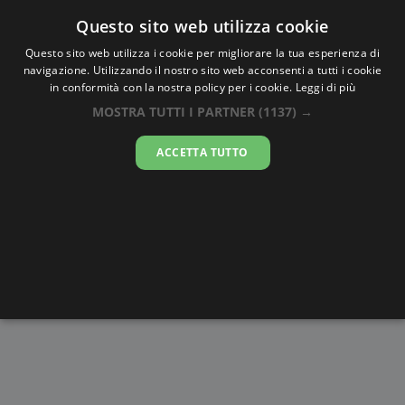
Oraesatta
.co
Questo sito web utilizza cookie
Questo sito web utilizza i cookie per migliorare la tua esperienza di
navigazione. Utilizzando il nostro sito web acconsenti a tutti i cookie
Ora Esatta
Le Hocq
in conformità con la nostra policy per i cookie.
Leggi di più
MOSTRA TUTTI I PARTNER
(1137) →
23:31:07
ACCETTA TUTTO
giovedì 6 agosto 2026
Alba e
Disegni da
Fasi lunari
Cronometro
Tramonto
colorare