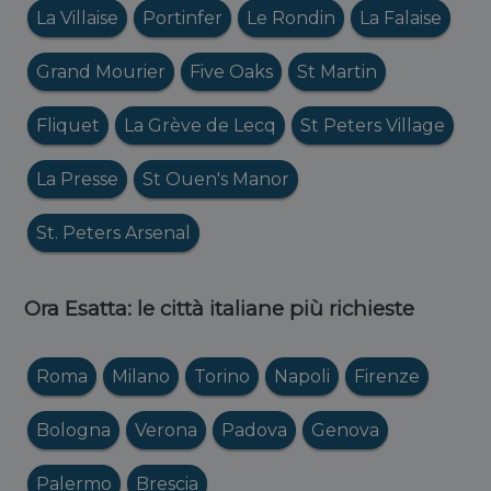
La Villaise
Portinfer
Le Rondin
La Falaise
Grand Mourier
Five Oaks
St Martin
Fliquet
La Grève de Lecq
St Peters Village
La Presse
St Ouen's Manor
St. Peters Arsenal
Ora Esatta: le città italiane più richieste
Roma
Milano
Torino
Napoli
Firenze
Bologna
Verona
Padova
Genova
Palermo
Brescia