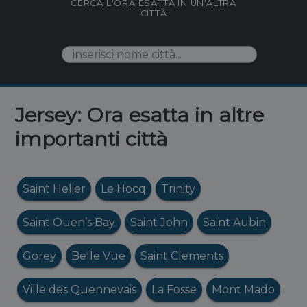
CERCA L'ORA ESATTA IN UN'ALTRA
CITTÀ
Jersey: Ora esatta in altre
importanti città
Saint Helier
Le Hocq
Trinity
Saint Ouen’s Bay
Saint John
Saint Aubin
Gorey
Belle Vue
Saint Clements
Ville des Quennevais
La Fosse
Mont Mado