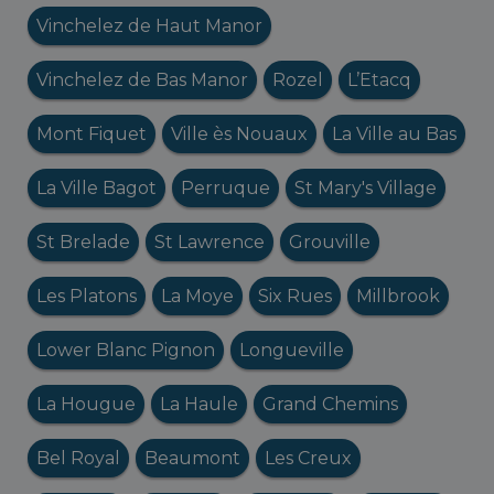
Vinchelez de Haut Manor
Vinchelez de Bas Manor
Rozel
L’Etacq
Mont Fiquet
Ville ès Nouaux
La Ville au Bas
La Ville Bagot
Perruque
St Mary's Village
St Brelade
St Lawrence
Grouville
Les Platons
La Moye
Six Rues
Millbrook
Lower Blanc Pignon
Longueville
La Hougue
La Haule
Grand Chemins
Bel Royal
Beaumont
Les Creux