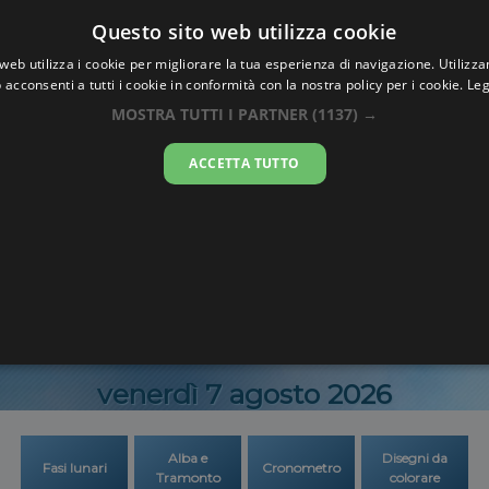
Oraesatta
Questo sito web utilizza cookie
.co
web utilizza i cookie per migliorare la tua esperienza di navigazione. Utilizza
 acconsenti a tutti i cookie in conformità con la nostra policy per i cookie.
Leg
atta
Ville des Que
MOSTRA TUTTI I PARTNER
(1137) →
ACCETTA TUTTO
12:00:3
venerdì 7 agosto 2026
Alba e
Disegni da
Fasi lunari
Cronometro
Tramonto
colorare