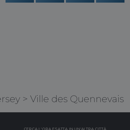
ersey
>
Ville des Quennevais
CERCA L'ORA ESATTA IN UN'ALTRA CITTÀ