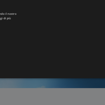
ndo il nostro
gi di più
nnevais
6