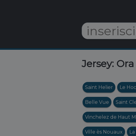
Jersey: Ora
Saint Helier
Le Ho
Belle Vue
Saint C
Vinchelez de Haut 
Ville ès Nouaux
La