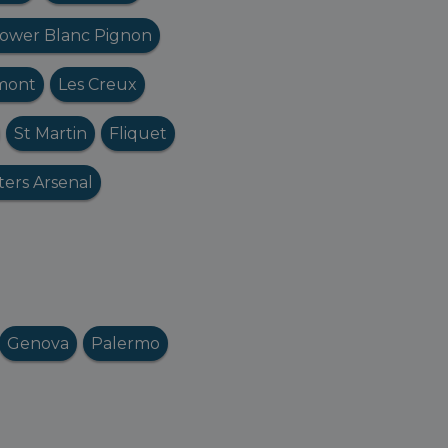
ower Blanc Pignon
mont
Les Creux
St Martin
Fliquet
ters Arsenal
Genova
Palermo