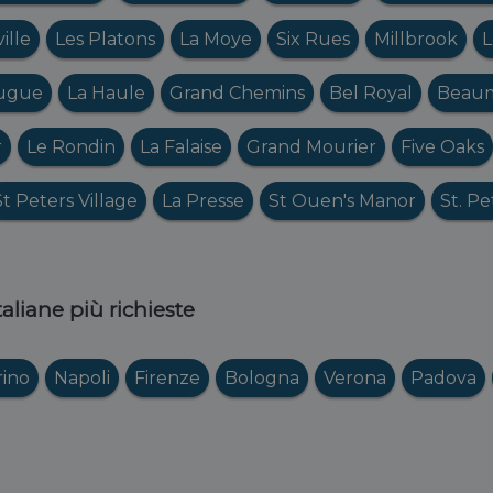
ille
Les Platons
La Moye
Six Rues
Millbrook
L
ugue
La Haule
Grand Chemins
Bel Royal
Beau
r
Le Rondin
La Falaise
Grand Mourier
Five Oaks
St Peters Village
La Presse
St Ouen's Manor
St. Pe
italiane più richieste
rino
Napoli
Firenze
Bologna
Verona
Padova