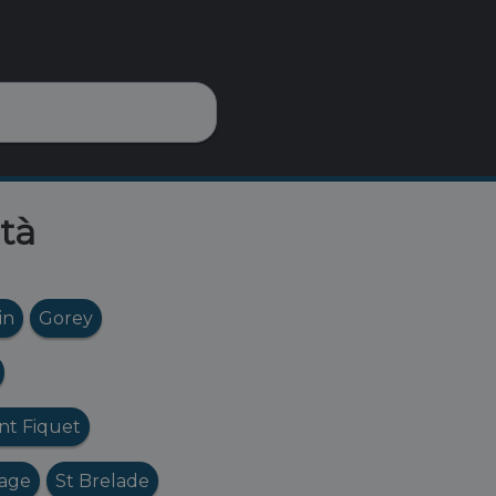
ttà
in
Gorey
nt Fiquet
lage
St Brelade