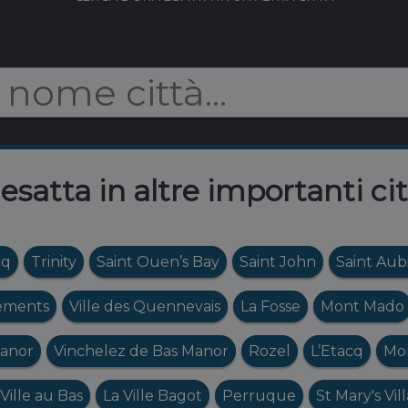
 esatta in altre importanti ci
cq
Trinity
Saint Ouen’s Bay
Saint John
Saint Aub
lements
Ville des Quennevais
La Fosse
Mont Mado
Manor
Vinchelez de Bas Manor
Rozel
L’Etacq
Mo
 Ville au Bas
La Ville Bagot
Perruque
St Mary's Vil