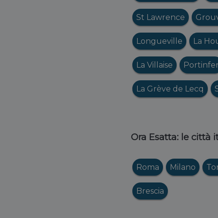
St Lawrence
Grouv
Longueville
La Ho
La Villaise
Portinfe
La Grève de Lecq
Ora Esatta: le città 
Roma
Milano
To
Brescia