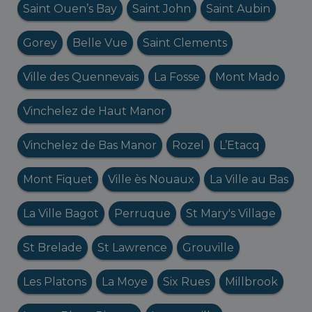
Saint Ouen’s Bay
Saint John
Saint Aubin
Gorey
Belle Vue
Saint Clements
Ville des Quennevais
La Fosse
Mont Mado
Vinchelez de Haut Manor
Vinchelez de Bas Manor
Rozel
L’Etacq
Mont Fiquet
Ville ès Nouaux
La Ville au Bas
La Ville Bagot
Perruque
St Mary's Village
St Brelade
St Lawrence
Grouville
Les Platons
La Moye
Six Rues
Millbrook