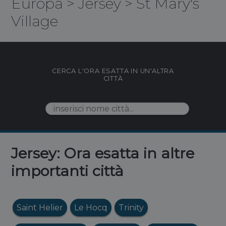
Europa
>
Jersey
>
St Mary's
Village
CERCA L'ORA ESATTA IN UN'ALTRA
CITTÀ
Jersey: Ora esatta in altre
importanti città
Saint Helier
Le Hocq
Trinity