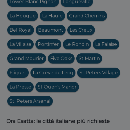
Lower Blanc Pignon
Longueville
La Hougue
La Haule
Grand Chemins
Bel Royal
Beaumont
Les Creux
La Villaise
Portinfer
Le Rondin
La Falaise
Grand Mourier
Five Oaks
St Martin
Fliquet
La Grève de Lecq
St Peters Village
La Presse
St Ouen's Manor
St. Peters Arsenal
Ora Esatta: le città italiane più richieste