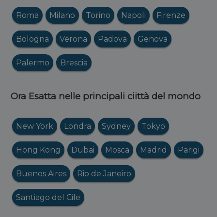
Roma
Milano
Torino
Napoli
Firenze
Bologna
Verona
Padova
Genova
Palermo
Brescia
Ora Esatta nelle principali ciittà del mondo
New York
Londra
Sydney
Tokyo
Hong Kong
Dubai
Mosca
Madrid
Parigi
Buenos Aires
Rio de Janeiro
Santiago del Cile