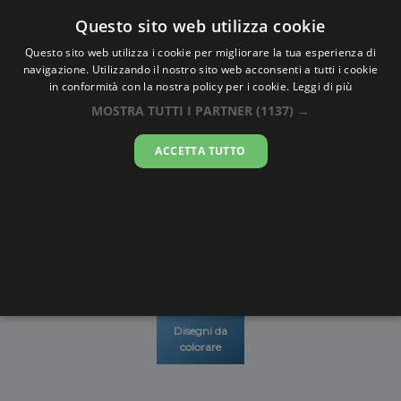
Oraesatta
.co
Questo sito web utilizza cookie
Questo sito web utilizza i cookie per migliorare la tua esperienza di
navigazione. Utilizzando il nostro sito web acconsenti a tutti i cookie
Ora Esatta
St Mary's
in conformità con la nostra policy per i cookie.
Leggi di più
Village
MOSTRA TUTTI I PARTNER
(1137) →
ACCETTA TUTTO
21:13:16
lunedì 10 agosto 2026
Mappe e
Alba e
Calendari
Cronometro
stradario
Tramonto
Disegni da
colorare