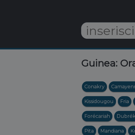
Guinea: Ora
Conakry
Camayen
Kissidougou
Fria
Forécariah
Dubré
Pita
Mandiana
K