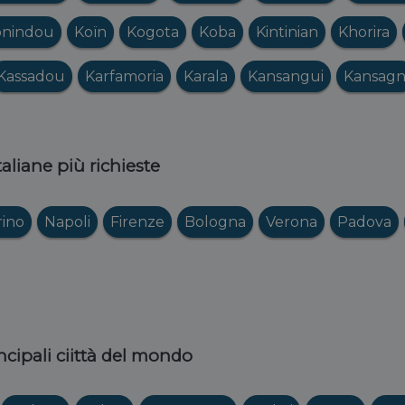
onindou
Koïn
Kogota
Koba
Kintinian
Khorira
Kassadou
Karfamoria
Karala
Kansangui
Kansagn
italiane più richieste
rino
Napoli
Firenze
Bologna
Verona
Padova
ncipali ciittà del mondo