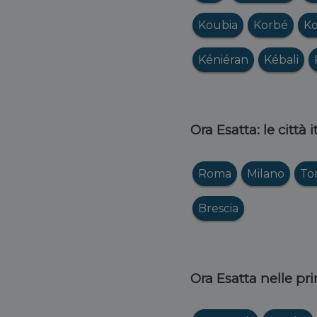
Koubia
Korbé
K
Kéniéran
Kébali
Ora Esatta: le città 
Roma
Milano
To
Brescia
Ora Esatta nelle pri