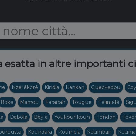
 esatta in altre importanti c
ne
Nzérékoré
Kindia
Kankan
Gueckedou
Co
Boké
Mamou
Faranah
Tougué
Télimélé
Sigu
ka
Dabola
Beyla
Youkounkoun
Tondon
Toko
ouroussa
Koundara
Koumbia
Koumban
Kouma