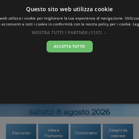
Oraesatta
Questo sito web utilizza cookie
.co
web utilizza i cookie per migliorare la tua esperienza di navigazione. Utilizza
 acconsenti a tutti i cookie in conformità con la nostra policy per i cookie.
Leg
Ora Esatta
Yomo
MOSTRA TUTTI I PARTNER
(1137) →
ACCETTA TUTTO
13:23:3
sabato 8 agosto 2026
Alba e
Disegni da
Fasi lunari
Cronometro
Tramonto
colorare