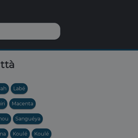
ittà
yah
Labé
iri
Macenta
nou
Sanguéya
na
Koulé
Koulé