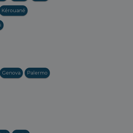
Kérouané
i
Genova
Palermo