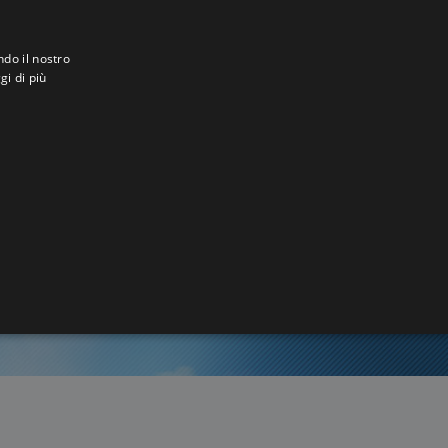
ndo il nostro
gi di più
u
6