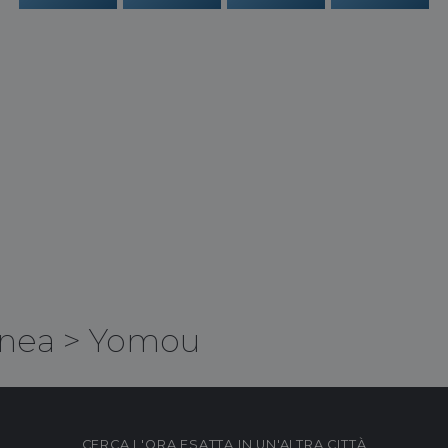
nea
>
Yomou
CERCA L'ORA ESATTA IN UN'ALTRA CITTÀ