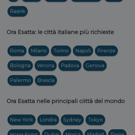
Rasirik
Ora Esatta: le città italiane più richieste
Roma
Milano
Torino
Napoli
Firenze
Bologna
Verona
Padova
Genova
Palermo
Brescia
Ora Esatta nelle principali ciittà del mondo
New York
Londra
Sydney
Tokyo
Hong Kong
Dubai
Mosca
Madrid
Parigi