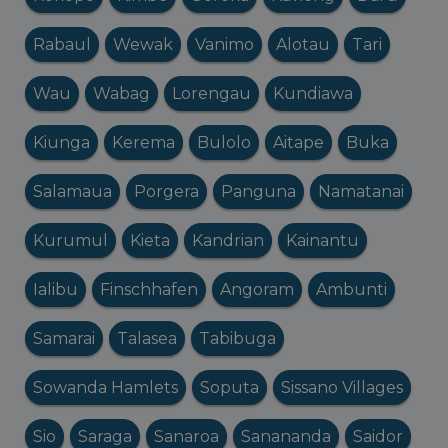
Rabaul
Wewak
Vanimo
Alotau
Tari
Wau
Wabag
Lorengau
Kundiawa
Kiunga
Kerema
Bulolo
Aitape
Buka
Salamaua
Porgera
Panguna
Namatanai
Kurumul
Kieta
Kandrian
Kainantu
Ialibu
Finschhafen
Angoram
Ambunti
Samarai
Talasea
Tabibuga
Sowanda Hamlets
Soputa
Sissano Villages
Sio
Saraga
Sanaroa
Sanananda
Saidor