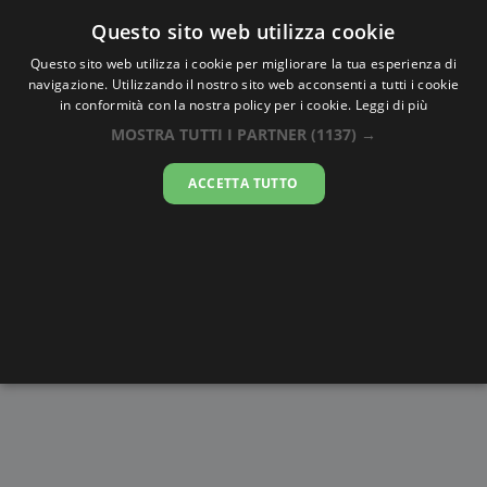
Oraesatta
.co
Questo sito web utilizza cookie
Questo sito web utilizza i cookie per migliorare la tua esperienza di
navigazione. Utilizzando il nostro sito web acconsenti a tutti i cookie
Ora Esatta
Ambunti
in conformità con la nostra policy per i cookie.
Leggi di più
MOSTRA TUTTI I PARTNER
(1137) →
03:35:54
ACCETTA TUTTO
domenica 9 agosto 2026
Alba e
Disegni da
Fasi lunari
Cronometro
Tramonto
colorare