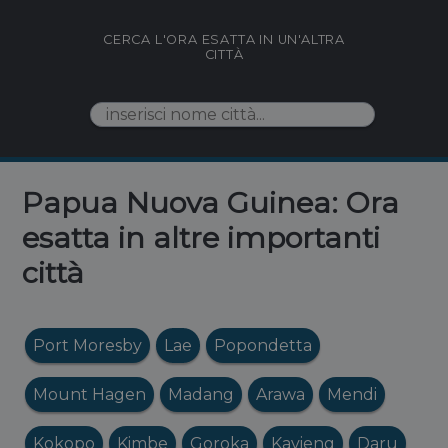
CERCA L'ORA ESATTA IN UN'ALTRA
CITTÀ
Papua Nuova Guinea: Ora
esatta in altre importanti
città
Port Moresby
Lae
Popondetta
Mount Hagen
Madang
Arawa
Mendi
Kokopo
Kimbe
Goroka
Kavieng
Daru