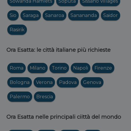
Sowanda Hamlets
Soputa
Sissano Villages
Sio
Saraga
Sanaroa
Sanananda
Saidor
Rasirik
Ora Esatta: le città italiane più richieste
Roma
Milano
Torino
Napoli
Firenze
Bologna
Verona
Padova
Genova
Palermo
Brescia
Ora Esatta nelle principali ciittà del mondo