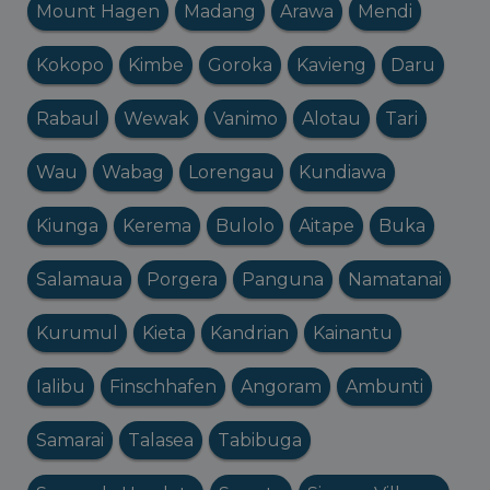
Mount Hagen
Madang
Arawa
Mendi
Kokopo
Kimbe
Goroka
Kavieng
Daru
Rabaul
Wewak
Vanimo
Alotau
Tari
Wau
Wabag
Lorengau
Kundiawa
Kiunga
Kerema
Bulolo
Aitape
Buka
Salamaua
Porgera
Panguna
Namatanai
Kurumul
Kieta
Kandrian
Kainantu
Ialibu
Finschhafen
Angoram
Ambunti
Samarai
Talasea
Tabibuga