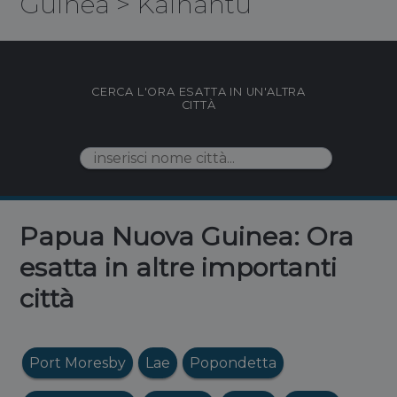
Guinea
>
Kainantu
CERCA L'ORA ESATTA IN UN'ALTRA
CITTÀ
Papua Nuova Guinea: Ora
esatta in altre importanti
città
Port Moresby
Lae
Popondetta