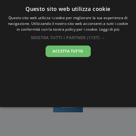
Oraesatta
.co
Questo sito web utilizza cookie
Questo sito web utilizza i cookie per migliorare la tua esperienza di
navigazione. Utilizzando il nostro sito web acconsenti a tutti i cookie
Ora Esatta
Kainantu
in conformità con la nostra policy per i cookie.
Leggi di più
MOSTRA TUTTI I PARTNER
(1137) →
21:17:41
ACCETTA TUTTO
lunedì 10 agosto 2026
Mappe e
Alba e
Calendari
Cronometro
stradario
Tramonto
Disegni da
colorare