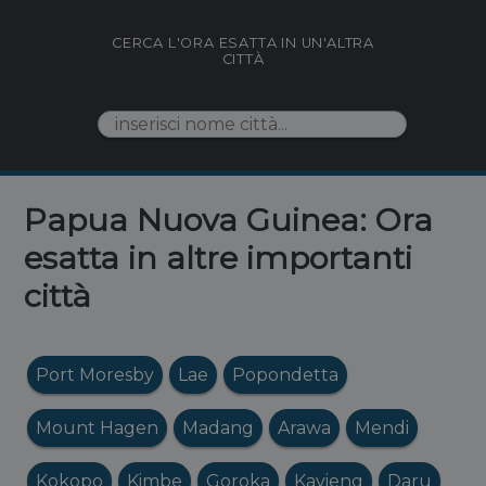
CERCA L'ORA ESATTA IN UN'ALTRA
CITTÀ
Papua Nuova Guinea: Ora
esatta in altre importanti
città
Port Moresby
Lae
Popondetta
Mount Hagen
Madang
Arawa
Mendi
Kokopo
Kimbe
Goroka
Kavieng
Daru