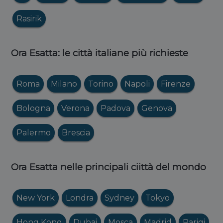
Rasirik
Ora Esatta: le città italiane più richieste
Roma
Milano
Torino
Napoli
Firenze
Bologna
Verona
Padova
Genova
Palermo
Brescia
Ora Esatta nelle principali ciittà del mondo
New York
Londra
Sydney
Tokyo
Hong Kong
Dubai
Mosca
Madrid
Parigi