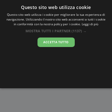
Oraesatta
.co
Questo sito web utilizza cookie
Questo sito web utilizza i cookie per migliorare la tua esperienza di
navigazione. Utilizzando il nostro sito web acconsenti a tutti i cookie
Ora Esatta
Daru
in conformità con la nostra policy per i cookie.
Leggi di più
MOSTRA TUTTI I PARTNER
(1137) →
01:16:53
ACCETTA TUTTO
venerdì 7 agosto 2026
Alba e
Disegni da
Fasi lunari
Cronometro
Tramonto
colorare