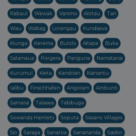
Rabaul
Wewak
Vanimo
Alotau
Tari
Wau
Wabag
Lorengau
Kundiawa
Kiunga
Kerema
Bulolo
Aitape
Buka
Salamaua
Porgera
Panguna
Namatanai
Kurumul
Kieta
Kandrian
Kainantu
Ialibu
Finschhafen
Angoram
Ambunti
Samarai
Talasea
Tabibuga
Sowanda Hamlets
Soputa
Sissano Villages
Sio
Saraga
Sanaroa
Sanananda
Saidor