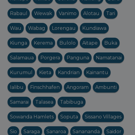
Rabaul
Wewak
Vanimo
Alotau
Tari
Wau
Wabag
Lorengau
Kundiawa
Kiunga
Kerema
Bulolo
Aitape
Buka
Salamaua
Porgera
Panguna
Namatanai
Kurumul
Kieta
Kandrian
Kainantu
Ialibu
Finschhafen
Angoram
Ambunti
Samarai
Talasea
Tabibuga
Sowanda Hamlets
Soputa
Sissano Villages
Sio
Saraga
Sanaroa
Sanananda
Saidor