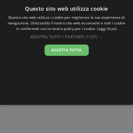
Oraesatta
.co
Questo sito web utilizza cookie
Questo sito web utilizza i cookie per migliorare la tua esperienza di
navigazione. Utilizzando il nostro sito web acconsenti a tutti i cookie
Ora Esatta
Soputa
in conformità con la nostra policy per i cookie.
Leggi di più
MOSTRA TUTTI I PARTNER
(1137) →
03:35:09
ACCETTA TUTTO
venerdì 7 agosto 2026
Alba e
Disegni da
Fasi lunari
Cronometro
Tramonto
colorare