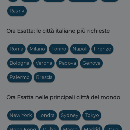
Rasirik
Ora Esatta: le città italiane più richieste
Roma
Milano
Torino
Napoli
Firenze
Bologna
Verona
Padova
Genova
Palermo
Brescia
Ora Esatta nelle principali ciittà del mondo
New York
Londra
Sydney
Tokyo
Hong Kong
Dubai
Mosca
Madrid
Parigi