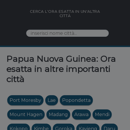
CERCA L'ORA ESATTA IN UN'ALTRA
CITTÀ
Papua Nuova Guinea: Ora
esatta in altre importanti
città
Port Moresby
Lae
Popondetta
Mount Hagen
Madang
Arawa
Mendi
Kokopo
Kimbe
Goroka
Kavieng
Daru