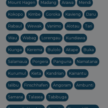
Mount Hagen
Madang
Arawa
Mendi
Kokopo
Kimbe
Goroka
Kavieng
Daru
Rabaul
Wewak
Vanimo
Alotau
Tari
Wau
Wabag
Lorengau
Kundiawa
Kiunga
Kerema
Bulolo
Aitape
Buka
Salamaua
Porgera
Panguna
Namatanai
Kurumul
Kieta
Kandrian
Kainantu
Ialibu
Finschhafen
Angoram
Ambunti
Samarai
Talasea
Tabibuga