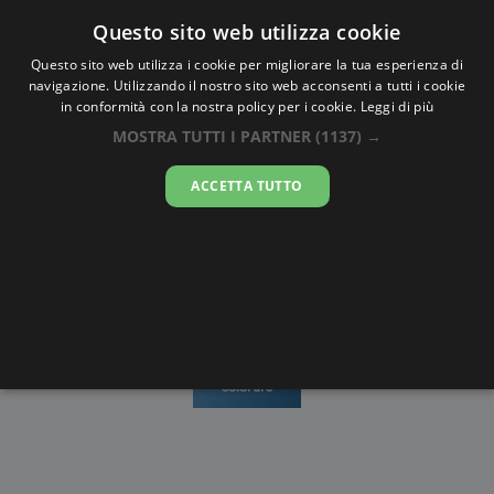
Oraesatta
.co
Questo sito web utilizza cookie
Questo sito web utilizza i cookie per migliorare la tua esperienza di
navigazione. Utilizzando il nostro sito web acconsenti a tutti i cookie
Ora Esatta
Mount Hagen
in conformità con la nostra policy per i cookie.
Leggi di più
MOSTRA TUTTI I PARTNER
(1137) →
17:39:14
ACCETTA TUTTO
domenica 9 agosto 2026
Mappe e
Alba e
Calendari
Cronometro
stradario
Tramonto
Disegni da
colorare