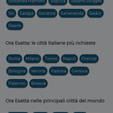
Sowanda Hamlets
Soputa
Sissano Villages
Sio
Saraga
Sanaroa
Sanananda
Saidor
Rasirik
Ora Esatta: le città italiane più richieste
Roma
Milano
Torino
Napoli
Firenze
Bologna
Verona
Padova
Genova
Palermo
Brescia
Ora Esatta nelle principali ciittà del mondo