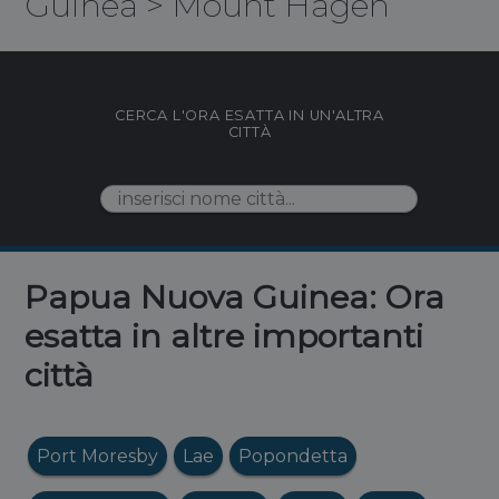
Guinea
>
Mount Hagen
CERCA L'ORA ESATTA IN UN'ALTRA
CITTÀ
Papua Nuova Guinea: Ora
esatta in altre importanti
città
Port Moresby
Lae
Popondetta