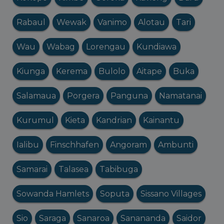
Rabaul
Wewak
Vanimo
Alotau
Tari
Wau
Wabag
Lorengau
Kundiawa
Kiunga
Kerema
Bulolo
Aitape
Buka
Salamaua
Porgera
Panguna
Namatanai
Kurumul
Kieta
Kandrian
Kainantu
Ialibu
Finschhafen
Angoram
Ambunti
Samarai
Talasea
Tabibuga
Sowanda Hamlets
Soputa
Sissano Villages
Sio
Saraga
Sanaroa
Sanananda
Saidor