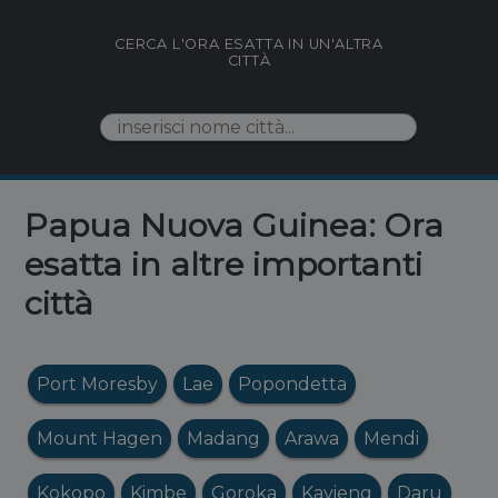
CERCA L'ORA ESATTA IN UN'ALTRA
CITTÀ
Papua Nuova Guinea: Ora
esatta in altre importanti
città
Port Moresby
Lae
Popondetta
Mount Hagen
Madang
Arawa
Mendi
Kokopo
Kimbe
Goroka
Kavieng
Daru