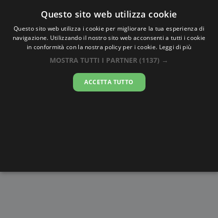
Oraesatta
.co
Questo sito web utilizza cookie
Questo sito web utilizza i cookie per migliorare la tua esperienza di
navigazione. Utilizzando il nostro sito web acconsenti a tutti i cookie
Ora Esatta
Kiunga
in conformità con la nostra policy per i cookie.
Leggi di più
MOSTRA TUTTI I PARTNER
(1137) →
16:53:47
ACCETTA TUTTO
domenica 9 agosto 2026
Alba e
Disegni da
Fasi lunari
Cronometro
Tramonto
colorare