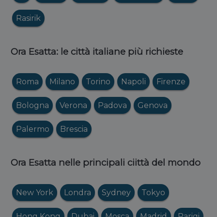
Rasirik
Ora Esatta: le città italiane più richieste
Roma
Milano
Torino
Napoli
Firenze
Bologna
Verona
Padova
Genova
Palermo
Brescia
Ora Esatta nelle principali ciittà del mondo
New York
Londra
Sydney
Tokyo
Hong Kong
Dubai
Mosca
Madrid
Parigi