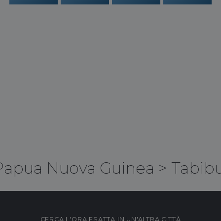
Papua Nuova Guinea
>
Tabib
CERCA L'ORA ESATTA IN UN'ALTRA CITTÀ