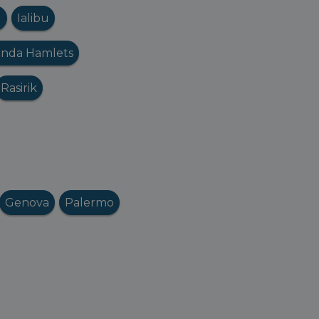
u
Ialibu
nda Hamlets
Rasirik
Genova
Palermo