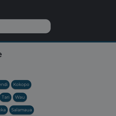
e
ndi
Kokopo
Tari
Wau
uka
Salamaua