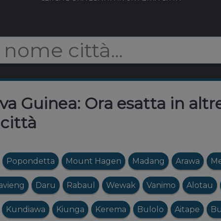
 Guinea: Ora esatta in altr
città
Popondetta
Mount Hagen
Madang
Arawa
Me
avieng
Daru
Rabaul
Wewak
Vanimo
Alotau
Kundiawa
Kiunga
Kerema
Bulolo
Aitape
B