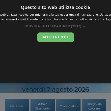
Oraesatta
Questo sito web utilizza cookie
.co
web utilizza i cookie per migliorare la tua esperienza di navigazione. Utilizza
 acconsenti a tutti i cookie in conformità con la nostra policy per i cookie.
Leg
ra Esatta
Tabibu
MOSTRA TUTTI I PARTNER
(1137) →
ACCETTA TUTTO
07:47:3
venerdì 7 agosto 2026
Alba e
Disegni da
Fasi lunari
Cronometro
Tramonto
colorare