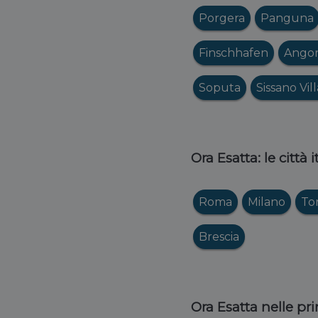
Porgera
Panguna
Finschhafen
Ango
Soputa
Sissano Vil
Ora Esatta: le città 
Roma
Milano
To
Brescia
Ora Esatta nelle pri