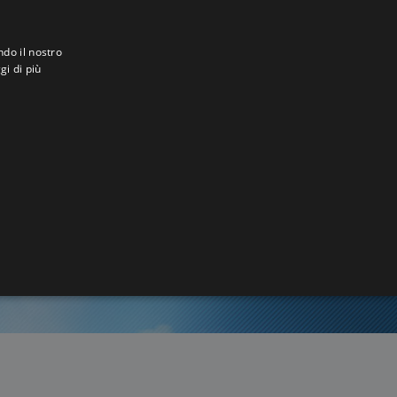
ndo il nostro
gi di più
ga
7