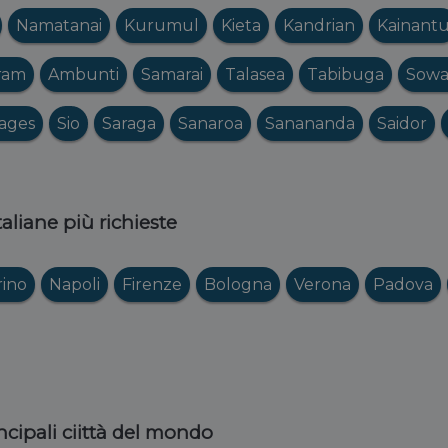
Namatanai
Kurumul
Kieta
Kandrian
Kainant
ram
Ambunti
Samarai
Talasea
Tabibuga
Sowa
lages
Sio
Saraga
Sanaroa
Sanananda
Saidor
italiane più richieste
rino
Napoli
Firenze
Bologna
Verona
Padova
ncipali ciittà del mondo