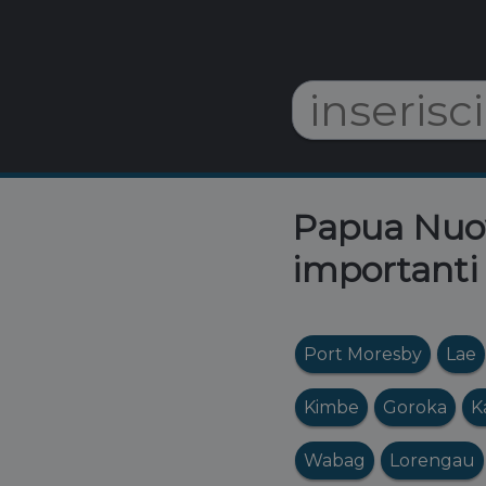
Papua Nuova
importanti 
Port Moresby
Lae
Kimbe
Goroka
K
Wabag
Lorengau