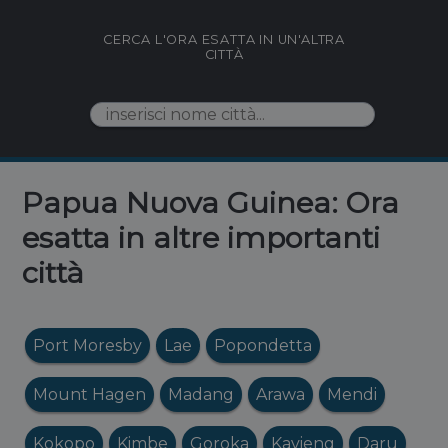
CERCA L'ORA ESATTA IN UN'ALTRA
CITTÀ
Papua Nuova Guinea: Ora
esatta in altre importanti
città
Port Moresby
Lae
Popondetta
Mount Hagen
Madang
Arawa
Mendi
Kokopo
Kimbe
Goroka
Kavieng
Daru