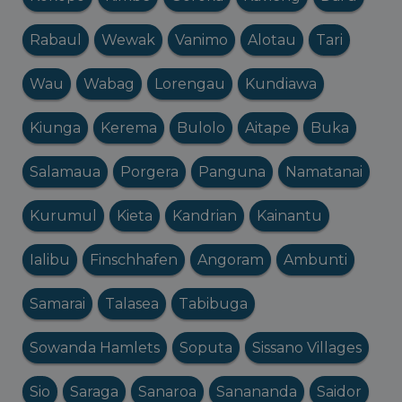
Rabaul
Wewak
Vanimo
Alotau
Tari
Wau
Wabag
Lorengau
Kundiawa
Kiunga
Kerema
Bulolo
Aitape
Buka
Salamaua
Porgera
Panguna
Namatanai
Kurumul
Kieta
Kandrian
Kainantu
Ialibu
Finschhafen
Angoram
Ambunti
Samarai
Talasea
Tabibuga
Sowanda Hamlets
Soputa
Sissano Villages
Sio
Saraga
Sanaroa
Sanananda
Saidor