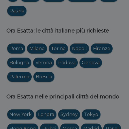
Rasirik
Ora Esatta: le città italiane più richieste
Roma
Milano
Torino
Napoli
Firenze
Bologna
Verona
Padova
Genova
Palermo
Brescia
Ora Esatta nelle principali ciittà del mondo
New York
Londra
Sydney
Tokyo
Hong Kong
Dubai
Mosca
Madrid
Parigi