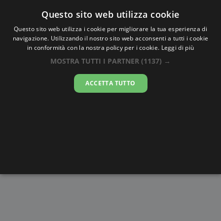
Oraesatta
.co
Questo sito web utilizza cookie
Questo sito web utilizza i cookie per migliorare la tua esperienza di
navigazione. Utilizzando il nostro sito web acconsenti a tutti i cookie
Ora Esatta
Rabaul
in conformità con la nostra policy per i cookie.
Leggi di più
MOSTRA TUTTI I PARTNER
(1137) →
13:14:24
ACCETTA TUTTO
domenica 9 agosto 2026
Alba e
Disegni da
Fasi lunari
Cronometro
Tramonto
colorare