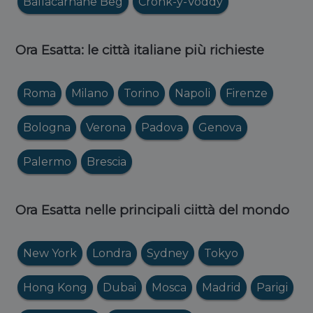
Ballacarnane Beg
Cronk-y-Voddy
Ora Esatta: le città italiane più richieste
Roma
Milano
Torino
Napoli
Firenze
Bologna
Verona
Padova
Genova
Palermo
Brescia
Ora Esatta nelle principali ciittà del mondo
New York
Londra
Sydney
Tokyo
Hong Kong
Dubai
Mosca
Madrid
Parigi