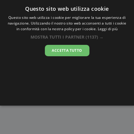
Oraesatta
.co
Questo sito web utilizza cookie
Questo sito web utilizza i cookie per migliorare la tua esperienza di
navigazione. Utilizzando il nostro sito web acconsenti a tutti i cookie
Ora Esatta
Ballaugh
in conformità con la nostra policy per i cookie.
Leggi di più
MOSTRA TUTTI I PARTNER
(1137) →
19:26:21
ACCETTA TUTTO
sabato 8 agosto 2026
Alba e
Disegni da
Fasi lunari
Cronometro
Tramonto
colorare