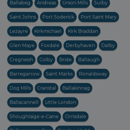
Ballabeg
Andreas
Union Mills
Sulby
Saint Johns
Port Soderick
Port Saint Mary
Lezayre
Kirkmichael
Kirk Braddan
Glen Maye
Foxdale
Derbyhaven
Dalby
Cregneish
Colby
Bride
Ballaugh
Barregarrow
Saint Marks
Ronaldsway
Dog Mills
Cranstal
Ballakinnag
Ballacannell
Little London
Shoughlaige-e-Caine
Orrisdale