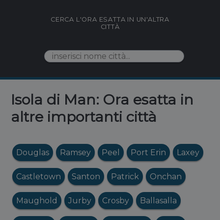
CERCA L'ORA ESATTA IN UN'ALTRA
CITTÀ
Isola di Man: Ora esatta in
altre importanti città
Douglas
Ramsey
Peel
Port Erin
Laxey
Castletown
Santon
Patrick
Onchan
Maughold
Jurby
Crosby
Ballasalla