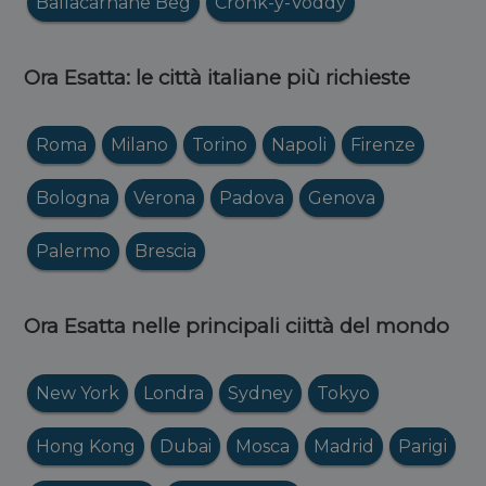
Ballacarnane Beg
Cronk-y-Voddy
Ora Esatta: le città italiane più richieste
Roma
Milano
Torino
Napoli
Firenze
Bologna
Verona
Padova
Genova
Palermo
Brescia
Ora Esatta nelle principali ciittà del mondo
New York
Londra
Sydney
Tokyo
Hong Kong
Dubai
Mosca
Madrid
Parigi