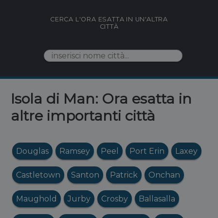
CERCA L'ORA ESATTA IN UN'ALTRA
CITTÀ
Isola di Man: Ora esatta in
altre importanti città
Douglas
Ramsey
Peel
Port Erin
Laxey
Castletown
Santon
Patrick
Onchan
Maughold
Jurby
Crosby
Ballasalla