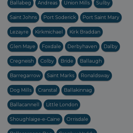
Ballabeg
Andreas
Union Mills
Sulby
Saint Johns
Port Soderick
Port Saint Mary
Lezayre
Kirkmichael
Kirk Braddan
Glen Maye
Foxdale
Derbyhaven
Dalby
Cregneish
Colby
Bride
Ballaugh
Barregarrow
Saint Marks
Ronaldsway
Dog Mills
Cranstal
Ballakinnag
Ballacannell
Little London
Shoughlaige-e-Caine
Orrisdale