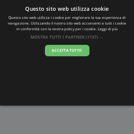
Oraesatta
.co
Questo sito web utilizza cookie
Questo sito web utilizza i cookie per migliorare la tua esperienza di
navigazione. Utilizzando il nostro sito web acconsenti a tutti i cookie
Ora Esatta
Santon
in conformità con la nostra policy per i cookie.
Leggi di più
MOSTRA TUTTI I PARTNER
(1137) →
21:57:51
ACCETTA TUTTO
venerdì 7 agosto 2026
Alba e
Disegni da
Fasi lunari
Cronometro
Tramonto
colorare